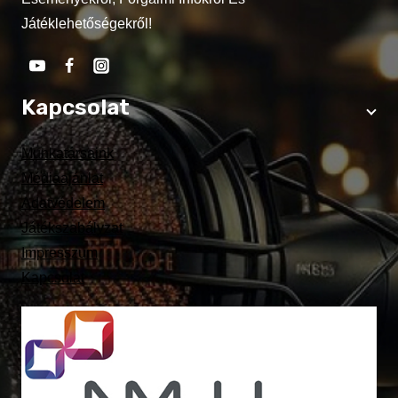
Játéklehetőségekről!
Kapcsolat
Munkatársaink
Médiaajánlat
Adatvédelem
Játékszabályzat
Impresszum
Kapcsolat