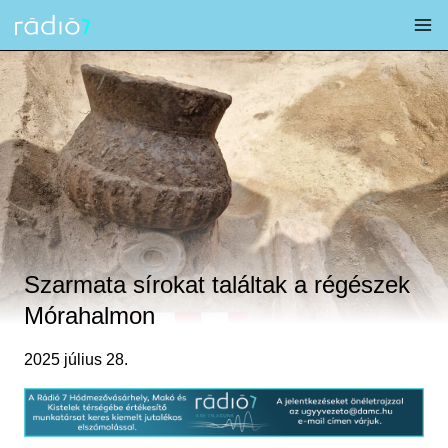
Skip
to
content
Szarmata sírokat találtak a régészek
Mórahalmon
2025 július 28.