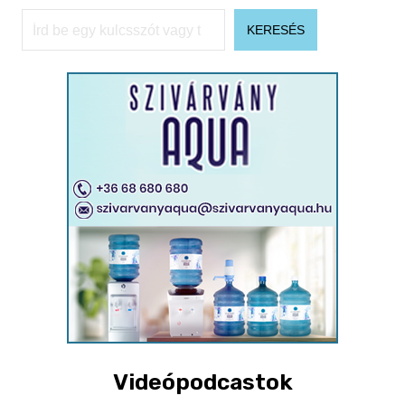
Keresés
KERESÉS
Videópodcastok