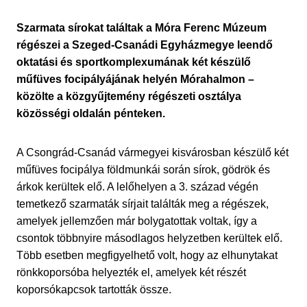
Szarmata sírokat találtak a Móra Ferenc Múzeum
régészei a Szeged-Csanádi Egyházmegye leendő
oktatási és sportkomplexumának két készülő
műfüves focipályájának helyén Mórahalmon –
közölte a közgyűjtemény régészeti osztálya
közösségi oldalán pénteken.
A Csongrád-Csanád vármegyei kisvárosban készülő két
műfüves focipálya földmunkái során sírok, gödrök és
árkok kerültek elő. A lelőhelyen a 3. század végén
temetkező szarmaták sírjait találták meg a régészek,
amelyek jellemzően már bolygatottak voltak, így a
csontok többnyire másodlagos helyzetben kerültek elő.
Több esetben megfigyelhető volt, hogy az elhunytakat
rönkkoporsóba helyezték el, amelyek két részét
koporsókapcsok tartották össze.