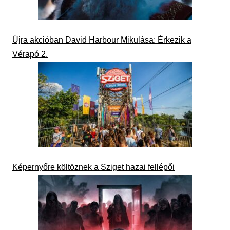
Újra akcióban David Harbour Mikulása: Érkezik a
Vérapó 2.
Képernyőre költöznek a Sziget hazai fellépői