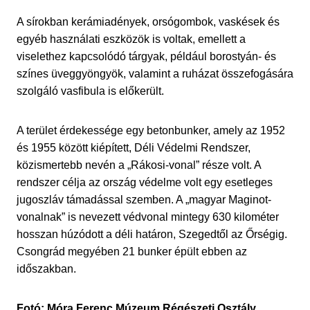
A sírokban kerámiadények, orsógombok, vaskések és
egyéb használati eszközök is voltak, emellett a
viselethez kapcsolódó tárgyak, például borostyán- és
színes üveggyöngyök, valamint a ruházat összefogására
szolgáló vasfibula is előkerült.
A terület érdekessége egy betonbunker, amely az 1952
és 1955 között kiépített, Déli Védelmi Rendszer,
közismertebb nevén a „Rákosi-vonal” része volt. A
rendszer célja az ország védelme volt egy esetleges
jugoszláv támadással szemben. A „magyar Maginot-
vonalnak” is nevezett védvonal mintegy 630 kilométer
hosszan húzódott a déli határon, Szegedtől az Őrségig.
Csongrád megyében 21 bunker épült ebben az
időszakban.
Fotó: Móra Ferenc Múzeum Régészeti Osztály