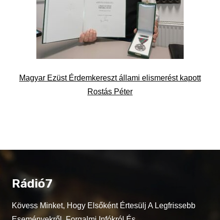
Magyar Ezüst Érdemkereszt állami elismerést kapott
Rostás Péter
Rádió7
Kövess Minket, Hogy Elsőként Értesülj A Legfrissebb
Eseményekről, Forgalmi Infókról És