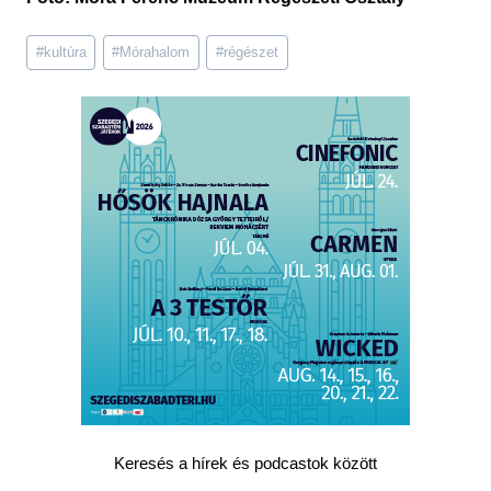
Post
#
kultúra
#
Mórahalom
#
régészet
Tags:
Keresés a hírek és podcastok között