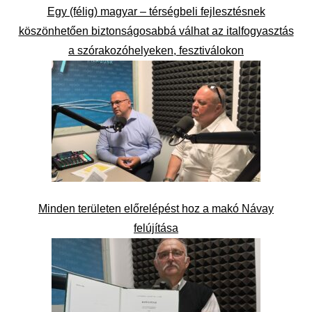
Egy (félig) magyar – térségbeli fejlesztésnek
köszönhetően biztonságosabbá válhat az italfogyasztás
a szórakozóhelyeken, fesztiválokon
Minden területen előrelépést hoz a makó Návay
felújítása