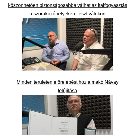
köszönhetően biztonságosabbá válhat az italfogyasztás
a szórakozóhelyeken, fesztiválokon
Minden területen előrelépést hoz a makó Návay
felújítása