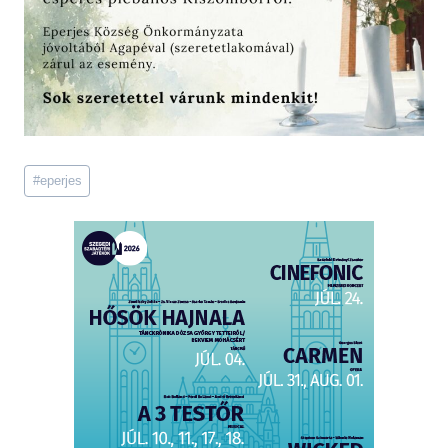
Post
#
eperjes
Tags: