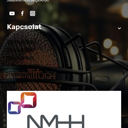
Kapcsolat
Munkatársaink
Médiaajánlat
Adatvédelem
Játékszabályzat
Impresszum
Kapcsolat