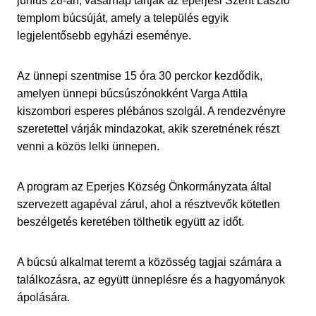
június 28-án, vasárnap tartják az eperjesi Szent László
templom búcsúját, amely a település egyik
legjelentősebb egyházi eseménye.
Az ünnepi szentmise 15 óra 30 perckor kezdődik,
amelyen ünnepi búcsúszónokként Varga Attila
kiszombori esperes plébános szolgál. A rendezvényre
szeretettel várják mindazokat, akik szeretnének részt
venni a közös lelki ünnepen.
A program az Eperjes Község Önkormányzata által
szervezett agapéval zárul, ahol a résztvevők kötetlen
beszélgetés keretében tölthetik együtt az időt.
A búcsú alkalmat teremt a közösség tagjai számára a
találkozásra, az együtt ünneplésre és a hagyományok
ápolására.