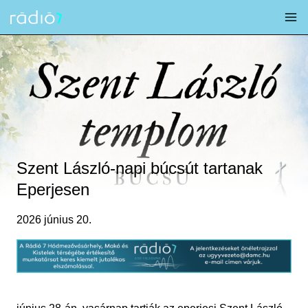
Skip
to
content
Szent László-napi búcsút tartanak
Eperjesen
2026 június 20.