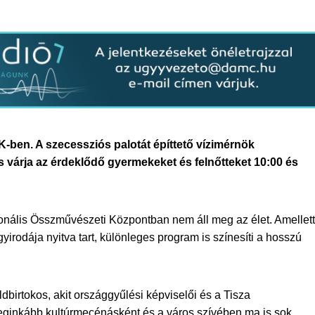
ben. A szecessziós palotát építtető vízimérnök
 várja az érdeklődő gyermekeket és felnőtteket 10:00 és
nális Összművészeti Központban nem áll meg az élet. Amellett
irodája nyitva tart, különleges program is színesíti a hosszú
ldbirtokos, akit országgyűlési képviselői és a Tisza
eginkább kultúrmecénásként és a város szívében ma is sok