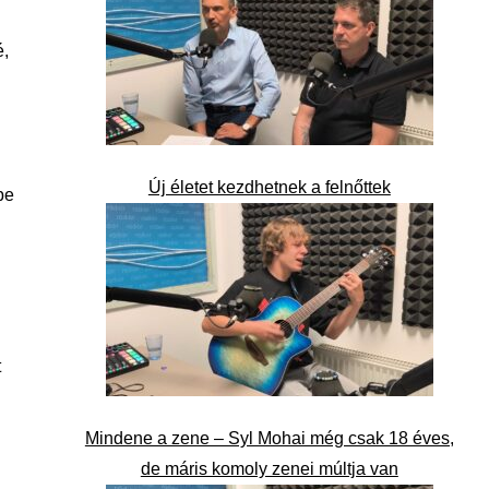
é,
Új életet kezdhetnek a felnőttek
be
t
Mindene a zene – Syl Mohai még csak 18 éves,
de máris komoly zenei múltja van