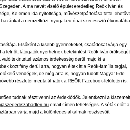
 Szegeden. A ma nevét viselő épület eredetileg Reök Iván és
esége, Kelemen Ida nyitottsága, művészetpártolása tette lehetőv
 hazánkat a nemzetközi, nyugat-európai szecesszió élvonalába
asétája. Elsőként a kisebb gyermekeket, családokat várja egy
l a felnőtt látogatók nyerhetnek betekintést Reök Iván örökségé
a való tekintettel számos érdekesség derül majd ki a
k közt fény derül arra, hogyan éltek itt a Reök-família tagjai,
z előkelő vendégek, de még arra is, hogyan tudott Magyar Ede
 bővebb részletei megtalálhatók a
REÖK Facebook-felületén
is.
vetően tudnak részt venni az érdeklődők. Jelentkezni a kiszemel
@szegediszabadteri.hu
email címen lehetséges. A séták előtt a
nztárban várja majd a különleges alkalmak résztvevőit