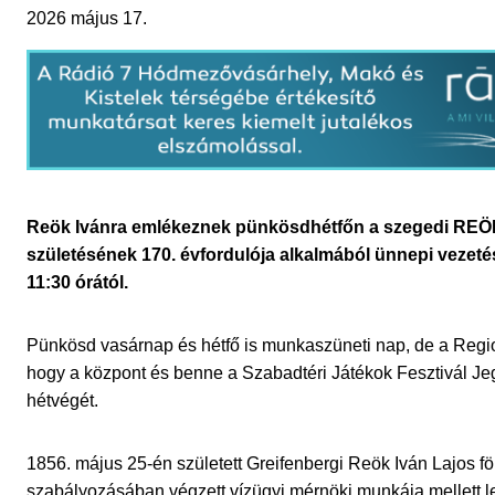
2026 május 17.
Reök Ivánra emlékeznek pünkösdhétfőn a szegedi REÖK-
születésének 170. évfordulója alkalmából ünnepi vezetés
11:30 órától.
Pünkösd vasárnap és hétfő is munkaszüneti nap, de a Regio
hogy a központ és benne a Szabadtéri Játékok Fesztivál Jegy
hétvégét.
1856. május 25-én született Greifenbergi Reök Iván Lajos
fö
szabályozásában végzett vízügyi mérnöki munkája mellett l