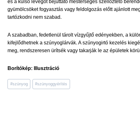
és a külső levegőt bejuttató mesterséges szellőztető berend
gyümölcsöket fogyasztás vagy feldolgozás előtt ajánlott m
tartózkodni nem szabad.
A szabadban, fedetlenül tárolt vízgyűjtő edényekben, a kül
kifejlődhetnek a szúnyoglárvák. A szúnyogirtó kezelés kiegé
meg, rendszeresen ürítsék vagy takarják le az épületek körü
Borítókép: Illusztráció
Post
#
szúnyog
#
szúnyoggyérítés
Tags: