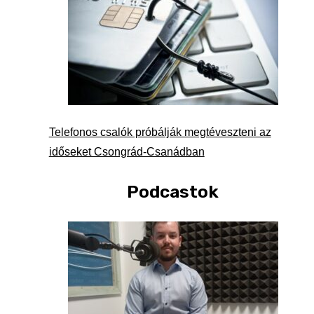
Telefonos csalók próbálják megtéveszteni az
időseket Csongrád-Csanádban
Podcastok