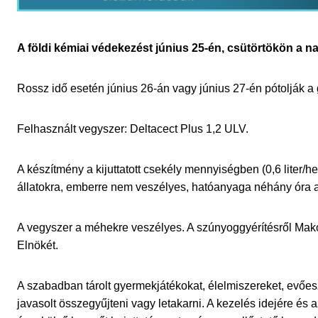
A földi kémiai védekezést június 25-én, csütörtökön a 
Rossz idő esetén június 26-án vagy június 27-én pótolják a 
Felhasznált vegyszer: Deltacect Plus 1,2 ULV.
A készítmény a kijuttatott csekély mennyiségben (0,6 liter/h
állatokra, emberre nem veszélyes, hatóanyaga néhány óra al
A vegyszer a méhekre veszélyes. A szúnyoggyérítésről Mak
Elnökét.
A szabadban tárolt gyermekjátékokat, élelmiszereket, evőes
javasolt összegyűjteni vagy letakarni. A kezelés idejére és a