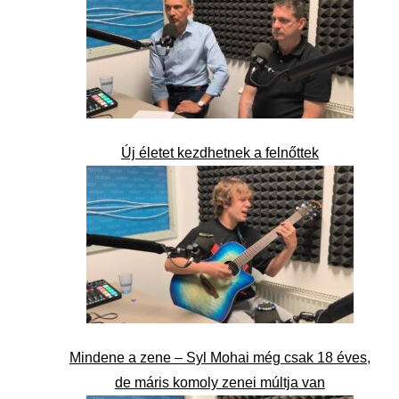
Új életet kezdhetnek a felnőttek
Mindene a zene – Syl Mohai még csak 18 éves,
de máris komoly zenei múltja van