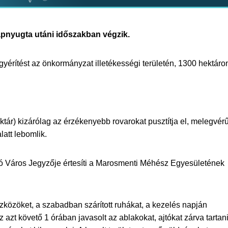
napnyugta utáni időszakban végzik.
gyérítést az önkormányzat illetékességi területén, 1300 hektáro
ektár) kizárólag az érzékenyebb rovarokat pusztítja el, melegvér
att lebomlik.
ó Város Jegyzője értesíti a Marosmenti Méhész Egyesületének
zközöket, a szabadban szárított ruhákat, a kezelés napján
z azt követő 1 órában javasolt az ablakokat, ajtókat zárva tartan