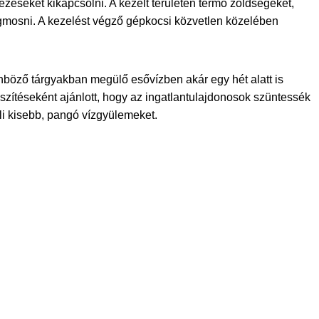
ezéseket kikapcsolni. A kezelt területen termő zöldségeket,
egmosni. A kezelést végző gépkocsi közvetlen közelében
önböző tárgyakban megülő esővízben akár egy hét alatt is
szítéseként ajánlott, hogy az ingatlantulajdonosok szüntessék
li kisebb, pangó vízgyülemeket.