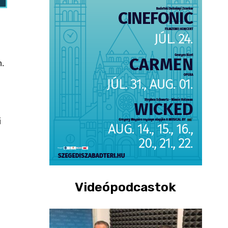
n.
ű
Videópodcastok
i