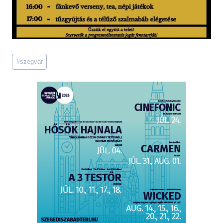
Post
#
szegvár
Tags: