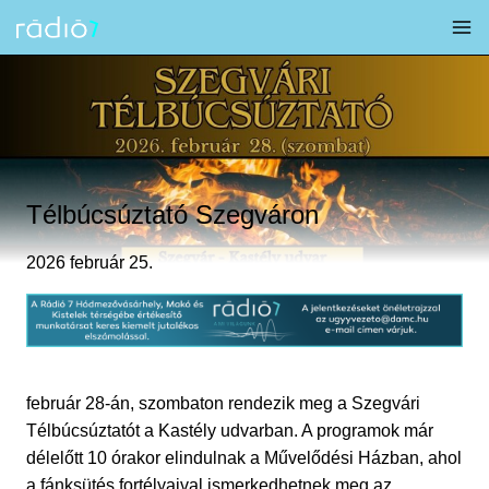
Skip
to
content
Télbúcsúztató Szegváron
2026 február 25.
február 28-án, szombaton rendezik meg a Szegvári
Télbúcsúztatót a Kastély udvarban. A programok már
délelőtt 10 órakor elindulnak a Művelődési Házban, ahol
a fánksütés fortélyaival ismerkedhetnek meg az