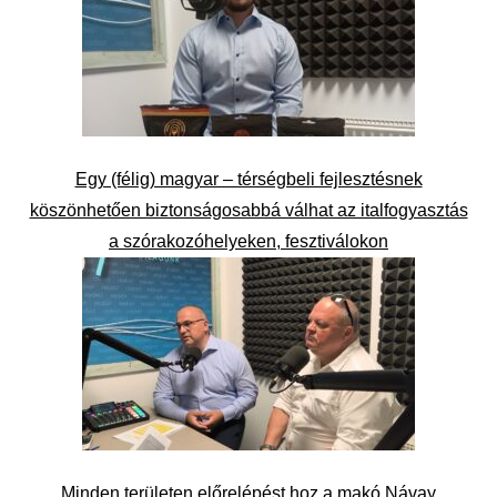
Egy (félig) magyar – térségbeli fejlesztésnek
köszönhetően biztonságosabbá válhat az italfogyasztás
a szórakozóhelyeken, fesztiválokon
Minden területen előrelépést hoz a makó Návay