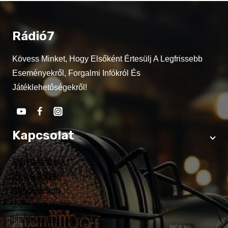
Rádió7
Kövess Minket, Hogy Elsőként Értesülj A Legfrissebb
Eseményekről, Forgalmi Infókról És
Játéklehetőségekről!
Kapcsolat
Munkatársaink
Médiaajánlat
Adatvédelem
Játékszabályzat
Impresszum