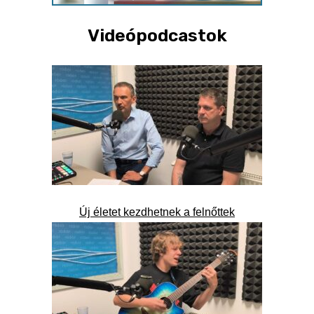
Videópodcastok
Új életet kezdhetnek a felnőttek