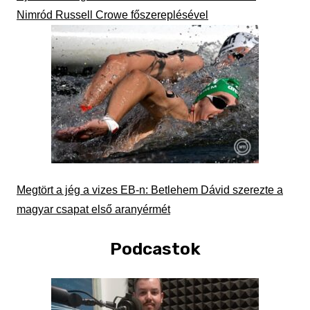
Nimród Russell Crowe főszereplésével
Megtört a jég a vizes EB-n: Betlehem Dávid szerezte a
magyar csapat első aranyérmét
Podcastok