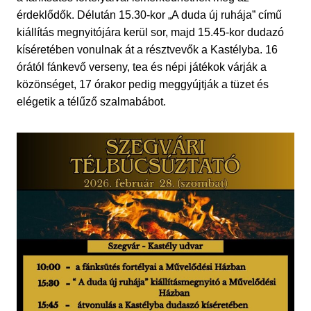
érdeklődők. Délután 15.30-kor „A duda új ruhája” című
kiállítás megnyitójára kerül sor, majd 15.45-kor dudazó
kíséretében vonulnak át a résztvevők a Kastélyba. 16
órától fánkevő verseny, tea és népi játékok várják a
közönséget, 17 órakor pedig meggyújtják a tüzet és
elégetik a télűző szalmabábot.