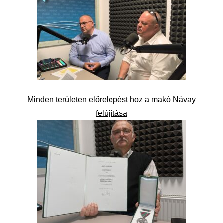
Minden területen előrelépést hoz a makó Návay
felújítása