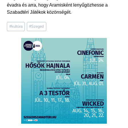
évadra és arra, hogy Aramisként lenyűgözhesse a
Szabadtéri Játékok közönségét.
Post
#
kultúra
#
Szeged
Tags: