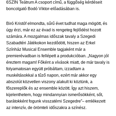
6SZÍN Teátrum A csoport című, a függőség kérdéseit
boncolgató Bodó Viktor-előadásában is.
Biró Kristóf elmondta, sűrű évet tudhat maga mögött, és
úgy érzi, már ez az évad is rengeteg fejlődést hozott
számára. A mozgalmas időszak tavaly a Szegedi
Szabadtéri Játékokon kezdődött, hiszen az Erkel
Színház Musical Ensemble tagjaként már a
premierévadban is fellépett a produkcióban. „Nagyon jól
éreztem magam! Főként a vívások miatt, de már tavaly is
folyamatosan együtt próbáltam, izzadtam a
muskétásokkal a tűző napon, ezért már akkor egy
abszolút közvetlen viszony alakult ki köztünk, a
főszereplők és az ensemble között. Így azt hiszem,
kijelenthetem, hogy mindannyian ismerősökként, sőt,
barátokként fogunk visszatérni Szegedre”– emlékezett
az intenzív, de örömteli időszakra a színész.