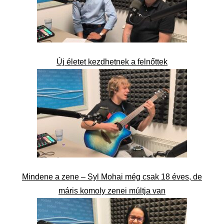
Új életet kezdhetnek a felnőttek
Mindene a zene – Syl Mohai még csak 18 éves, de
máris komoly zenei múltja van