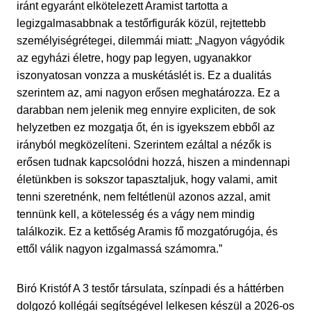
iránt egyaránt elkötelezett Aramist tartotta a
legizgalmasabbnak a testőrfigurák közül, rejtettebb
személyiségrétegei, dilemmái miatt: „Nagyon vágyódik
az egyházi életre, hogy pap legyen, ugyanakkor
iszonyatosan vonzza a muskétáslét is. Ez a dualitás
szerintem az, ami nagyon erősen meghatározza. Ez a
darabban nem jelenik meg ennyire expliciten, de sok
helyzetben ez mozgatja őt, én is igyekszem ebből az
irányból megközelíteni. Szerintem ezáltal a nézők is
erősen tudnak kapcsolódni hozzá, hiszen a mindennapi
életünkben is sokszor tapasztaljuk, hogy valami, amit
tenni szeretnénk, nem feltétlenül azonos azzal, amit
tennünk kell, a kötelesség és a vágy nem mindig
találkozik. Ez a kettőség Aramis fő mozgatórugója, és
ettől válik nagyon izgalmassá számomra.”
Biró Kristóf A 3 testőr társulata, színpadi és a háttérben
dolgozó kollégái segítségével lelkesen készül a 2026-os