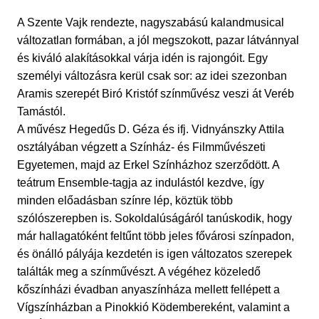
A Szente Vajk rendezte, nagyszabású kalandmusical
változatlan formában, a jól megszokott, pazar látvánnyal
és kiváló alakításokkal várja idén is rajongóit. Egy
személyi változásra kerül csak sor: az idei szezonban
Aramis szerepét Biró Kristóf színművész veszi át Veréb
Tamástól.
A művész Hegedűs D. Géza és ifj. Vidnyánszky Attila
osztályában végzett a Színház- és Filmművészeti
Egyetemen, majd az Erkel Színházhoz szerződött. A
teátrum Ensemble-tagja az indulástól kezdve, így
minden előadásban színre lép, köztük több
szólószerepben is. Sokoldalúságáról tanúskodik, hogy
már hallagatóként feltűnt több jeles fővárosi színpadon,
és önálló pályája kezdetén is igen változatos szerepek
találták meg a színművészt. A végéhez közeledő
kőszínházi évadban anyaszínháza mellett fellépett a
Vígszínházban a Pinokkió Ködembereként, valamint a