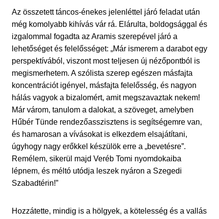
Az összetett táncos-énekes jelenléttel járó feladat után
még komolyabb kihívás vár rá. Elárulta, boldogsággal és
izgalommal fogadta az Aramis szerepével járó a
lehetőséget és felelősséget: „Már ismerem a darabot egy
perspektívából, viszont most teljesen új nézőpontból is
megismerhetem. A szólista szerep egészen másfajta
koncentrációt igényel, másfajta felelősség, és nagyon
hálás vagyok a bizalomért, amit megszavaztak nekem!
Már várom, tanulom a dalokat, a szöveget, amelyben
Hűbér Tünde rendezőasszisztens is segítségemre van,
és hamarosan a vívásokat is elkezdem elsajátítani,
úgyhogy nagy erőkkel készülök erre a „bevetésre”.
Remélem, sikerül majd Veréb Tomi nyomdokaiba
lépnem, és méltó utódja leszek nyáron a Szegedi
Szabadtérin!”
Hozzátette, mindig is a hölgyek, a kötelesség és a vallás