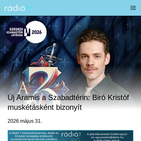
Skip
to
content
Új Aramis a Szabadtérin: Biró Kristóf
muskétásként bizonyít
2026 május 31.