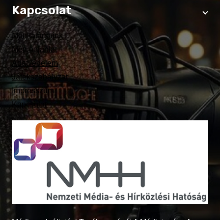
Kapcsolat
Munkatársaink
Médiaajánlat
Adatvédelem
Játékszabályzat
Impresszum
Kapcsolat