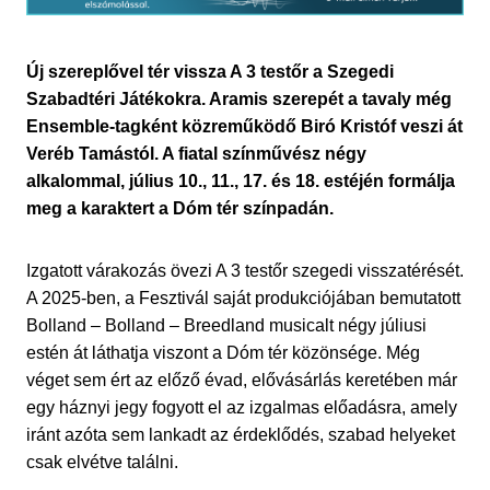
Új szereplővel tér vissza A 3 testőr a Szegedi
Szabadtéri Játékokra. Aramis szerepét a tavaly még
Ensemble-tagként közreműködő Biró Kristóf veszi át
Veréb Tamástól. A fiatal színművész négy
alkalommal, július 10., 11., 17. és 18. estéjén formálja
meg a karaktert a Dóm tér színpadán.
Izgatott várakozás övezi A 3 testőr szegedi visszatérését.
A 2025-ben, a Fesztivál saját produkciójában bemutatott
Bolland – Bolland – Breedland musicalt négy júliusi
estén át láthatja viszont a Dóm tér közönsége. Még
véget sem ért az előző évad, elővásárlás keretében már
egy háznyi jegy fogyott el az izgalmas előadásra, amely
iránt azóta sem lankadt az érdeklődés, szabad helyeket
csak elvétve találni.