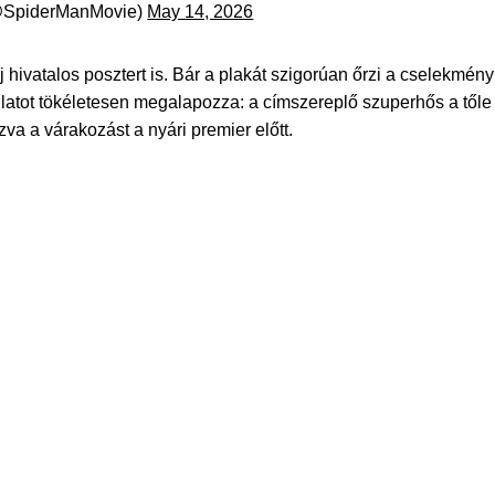
@SpiderManMovie)
May 14, 2026
hivatalos posztert is. Bár a plakát szigorúan őrzi a cselekmény
gulatot tökéletesen megalapozza: a címszereplő szuperhős a tőle
zva a várakozást a nyári premier előtt.