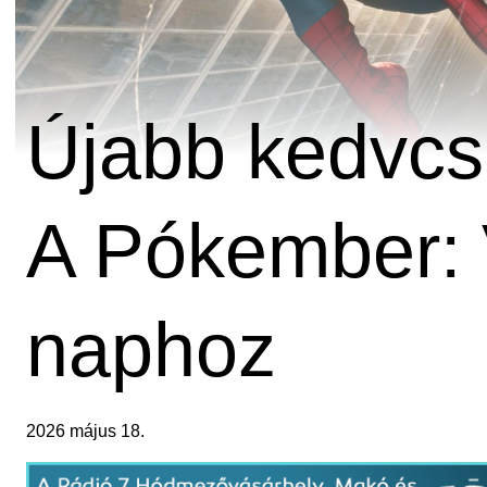
Újabb kedvcsi
A Pókember: 
naphoz
2026 május 18.