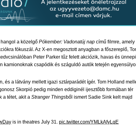
l hangol a közelgő
Pókember: Vadonatúj nap
című filmre, amely
akciókra fókuszál. Az X-en megosztott anyagban a főszereplő, T
edvcsinálóban Peter Parker tűz felett akciózik, havas és ünnepi
ben kamionoknak csapódik és száguldó autók tetején egyensúlyo
 és a látvány mellett igazi sztárparádét ígér. Tom Holland melle
a főgonosz Skorpió pedig minden eddiginél ijesztőbb formában tér
 a tétet, akit a
Stranger Things
ből ismert Sadie Sink kelt majd
ewDay
is in theatres July 31.
pic.twitter.com/YMLkAfyLqE