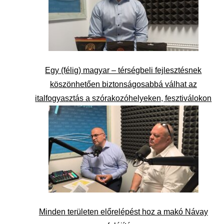
Egy (félig) magyar – térségbeli fejlesztésnek
köszönhetően biztonságosabbá válhat az
italfogyasztás a szórakozóhelyeken, fesztiválokon
Minden területen előrelépést hoz a makó Návay