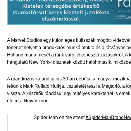
A Marvel Studios egy különleges kulisszák mögötti videóva
történet helyett a produkciós munkálatokra és a látványos 
Holland maga mesél a ránk váró, elképesztő zúzásokról. A k
hangulatú New York-i díszletek között hálóhintázik, miköz
A grandiózus kaland július 30-án debütál a magyar mozikban,
feltűnik Mark Ruffalo Hulkja, tiszteletét teszi a Megtorló, 
vissza. A készítők ráadásul egy rejtélyes karakterrel is emelik
életre a filmvásznon.
Spider-Man on the street.
#SpiderManBrandN