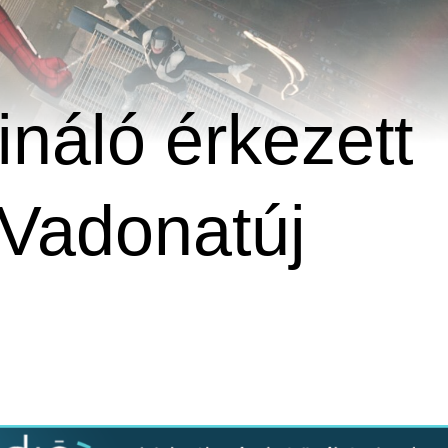
náló érkezett
Vadonatúj