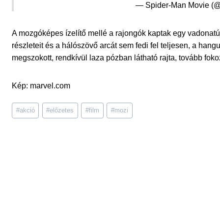
— Spider-Man Movie (
A mozgóképes ízelítő mellé a rajongók kaptak egy vadonatúj 
részleteit és a hálószövő arcát sem fedi fel teljesen, a han
megszokott, rendkívül laza pózban látható rajta, tovább foko
Kép: marvel.com
Post
#
akció
#
előzetes
#
film
#
mozi
Tags: