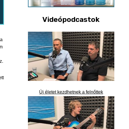
Videópodcastok
 a
om
z.
tt
Új életet kezdhetnek a felnőttek