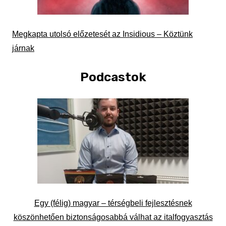
Megkapta utolsó előzetesét az Insidious – Köztünk
járnak
Podcastok
Egy (félig) magyar – térségbeli fejlesztésnek
köszönhetően biztonságosabbá válhat az italfogyasztás