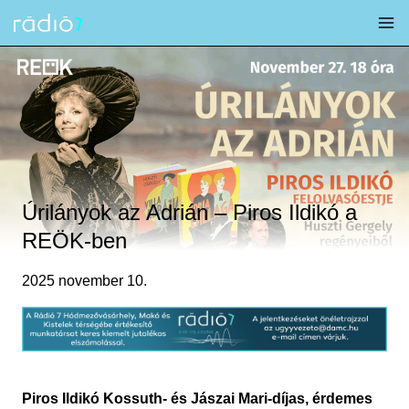
Skip
to
content
Úrilányok az Adrián – Piros Ildikó a
REÖK-ben
2025 november 10.
Piros Ildikó Kossuth- és Jászai Mari-díjas, érdemes