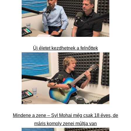
Új életet kezdhetnek a felnőttek
Mindene a zene – Syl Mohai még csak 18 éves, de
máris komoly zenei múltja van