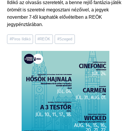
Ildikó az olvasás szeretetét, a benne rejlő fantázia-játék
örömét is szeretné megosztani nézőivel, a jegyek
november 7-től kaphatók elővételben a REÖK
jegypénztárában.
Post
#
Piros Ildikó
#
REÖK
#
Szeged
Tags: