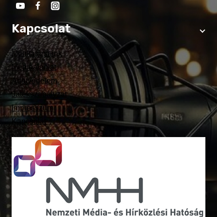
Kapcsolat
Munkatársaink
Médiaajánlat
Adatvédelem
Játékszabályzat
Impresszum
Kapcsolat