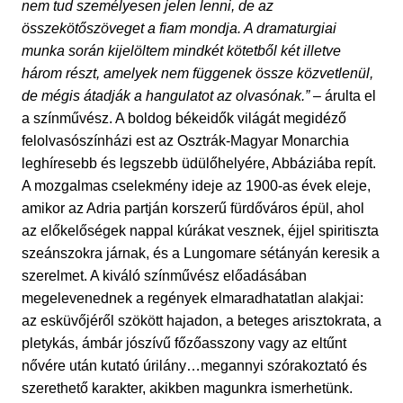
nem tud személyesen jelen lenni, de az
összekötőszöveget a fiam mondja. A dramaturgiai
munka során kijelöltem mindkét kötetből két illetve
három részt, amelyek nem függenek össze közvetlenül,
de mégis átadják a hangulatot az olvasónak.”
– árulta el
a színművész. A boldog békeidők világát megidéző
felolvasószínházi est az Osztrák-Magyar Monarchia
leghíresebb és legszebb üdülőhelyére, Abbáziába repít.
A mozgalmas cselekmény ideje az 1900-as évek eleje,
amikor az Adria partján korszerű fürdőváros épül, ahol
az előkelőségek nappal kúrákat vesznek, éjjel spiritiszta
szeánszokra járnak, és a Lungomare sétányán keresik a
szerelmet. A kiváló színművész előadásában
megelevenednek a regények elmaradhatatlan alakjai:
az esküvőjéről szökött hajadon, a beteges arisztokrata, a
pletykás, ámbár jószívű főzőasszony vagy az eltűnt
nővére után kutató úrilány…megannyi szórakoztató és
szerethető karakter, akikben magunkra ismerhetünk.