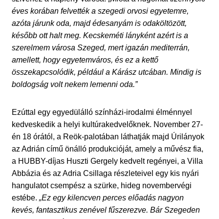
éves korában felvették a szegedi orvosi egyetemre,
azóta járunk oda, majd édesanyám is odaköltözött,
később ott halt meg. Kecskeméti lányként azért is a
szerelmem városa Szeged, mert igazán mediterrán,
amellett, hogy egyetemváros, és ez a kettő
összekapcsolódik, például a Kárász utcában. Mindig is
boldogság volt nekem lemenni oda.”
Ezúttal egy egyedülálló színházi-irodalmi élménnyel
kedveskedik a helyi kultúrakedvelőknek. November 27-
én 18 órától, a Reök-palotában láthatják majd Úrilányok
az Adrián című önálló produkcióját, amely a művész fia,
a HUBBY-díjas Huszti Gergely kedvelt regényei, a Villa
Abbázia és az Adria Csillaga részleteivel egy kis nyári
hangulatot csempész a szürke, hideg novembervégi
estébe.
„Ez egy kilencven perces előadás nagyon
kevés, fantasztikus zenével fűszerezve. Bár Szegeden