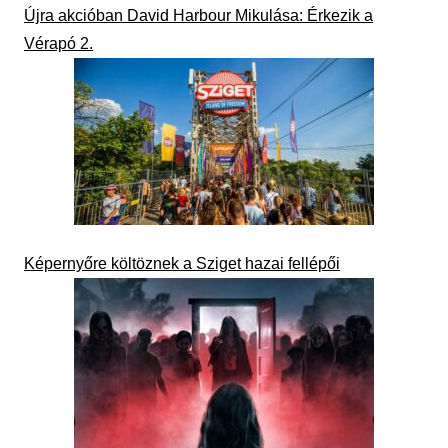
Újra akcióban David Harbour Mikulása: Érkezik a
Vérapó 2.
Képernyőre költöznek a Sziget hazai fellépői