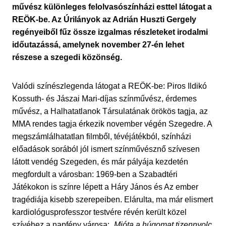
művész különleges felolvasószínházi esttel látogat a
REÖK-be. Az Úrilányok az Adrián Huszti Gergely
regényeiből fűz össze izgalmas részleteket irodalmi
időutazássá, amelynek november 27-én lehet
részese a szegedi közönség.
Valódi színészlegenda látogat a REÖK-be: Piros Ildikó
Kossuth- és Jászai Mari-díjas színművész, érdemes
művész, a Halhatatlanok Társulatának örökös tagja, az
MMA rendes tagja érkezik november végén Szegedre. A
megszámlálhatatlan filmből, tévéjátékból, színházi
előadások sorából jól ismert színművésznő szívesen
látott vendég Szegeden, és már pályája kezdetén
megfordult a városban: 1969-ben a Szabadtéri
Játékokon is színre lépett a Háry János és Az ember
tragédiája kisebb szerepeiben. Elárulta, ma már elismert
kardiológusprofesszor testvére révén került közel
szívéhez a napfény városa: „
Mióta a húgomat tizennyolc