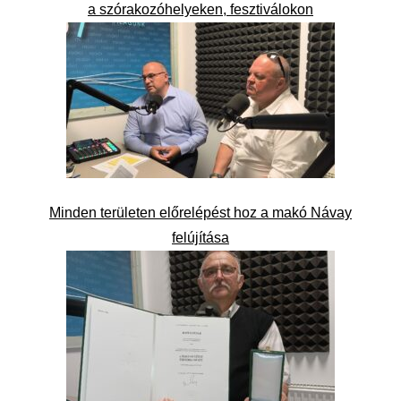
a szórakozóhelyeken, fesztiválokon
Minden területen előrelépést hoz a makó Návay
felújítása