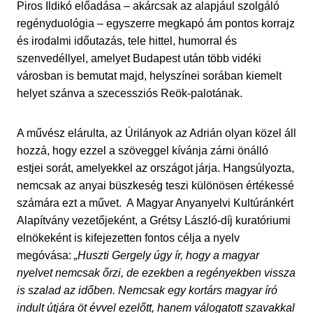
Piros Ildikó előadása – akárcsak az alapjául szolgáló
regényduológia – egyszerre megkapó ám pontos korrajz
és irodalmi időutazás, tele hittel, humorral és
szenvedéllyel, amelyet Budapest után több vidéki
városban is bemutat majd, helyszínei sorában kiemelt
helyet szánva a szecessziós Reök-palotának.
A művész elárulta, az Úrilányok az Adrián olyan közel áll
hozzá, hogy ezzel a szöveggel kívánja zárni önálló
estjei sorát, amelyekkel az országot járja. Hangsúlyozta,
nemcsak az anyai büszkeség teszi különösen értékessé
számára ezt a művet. A Magyar Anyanyelvi Kultúránkért
Alapítvány vezetőjeként, a Grétsy László-díj kuratóriumi
elnökeként is kifejezetten fontos célja a nyelv
megóvása:
„Huszti Gergely úgy ír, hogy a magyar
nyelvet nemcsak őrzi, de ezekben a regényekben vissza
is szalad az időben. Nemcsak egy kortárs magyar író
indult útjára öt évvel ezelőtt, hanem válogatott szavakkal