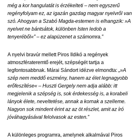
még a kor hangulatát is érzékelteti – nem egyszerű
regényfolyam ez, az igazán gazdag magyar nyelvről van
szó. Ahogyan a Szabó Magda-estemen is elhangzik: »A
nyelvet ne bántsátok, különben Isten ledob a
tenyeréből«” – ez alapüzenet a számomra.”
A nyelvi bravúr mellett Piros Ildikó a regények
atmoszférateremtő erejét, szépségét tartja a
legfontosabbnak. Márai Sándort idézve elmondta:
„»A
szép nem meddő eszmény, hanem az élet legnagyobb
erőfeszítése« – Huszti Gergely nem adja alább: itt
megjelenik a szépség is, sok érdekesség is, a korabeli
lányok élete, neveltetése, annak a kornak a szelleme.
Nagyon sok mindent érint az az öt részlet, amit az író
jóváhagyásával felolvasok az esten.”
A különleges programra, amelynek alkalmával Piros