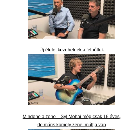
Új életet kezdhetnek a felnőttek
Mindene a zene – Syl Mohai még csak 18 éves,
de máris komoly zenei múltja van