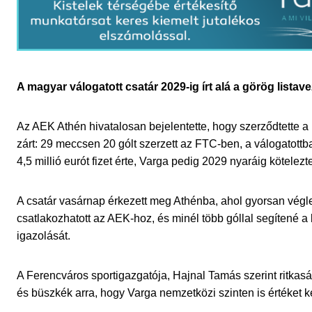
A magyar válogatott csatár 2029-ig írt alá a görög listav
Az AEK Athén hivatalosan bejelentette, hogy szerződtette 
zárt: 29 meccsen 20 gólt szerzett az FTC-ben, a válogatottban
4,5 millió eurót fizet érte, Varga pedig 2029 nyaráig kötelezt
A csatár vasárnap érkezett meg Athénba, ahol gyorsan végle
csatlakozhatott az AEK-hoz, és minél több góllal segítené a 
igazolását.
A Ferencváros sportigazgatója, Hajnal Tamás szerint ritkaság
és büszkék arra, hogy Varga nemzetközi szinten is értéket ké