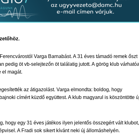
ezetőhöz.
a Ferencvárostól Varga Barnabást. A 31 éves támadó remek őszt
 pedig öt vb-selejtezőn öt találatig jutott. A görög klub várható
e el magát.
gesítették az átigazolást. Varga elmondta: boldog, hogy
bajnoki címért küzdő együttest. A klub magyarul is köszöntötte ú
, hogy egy 31 éves játékos ilyen jelentős összegért vált klubot,
pvisel. A Fradi sok sikert kívánt neki új állomáshelyén.