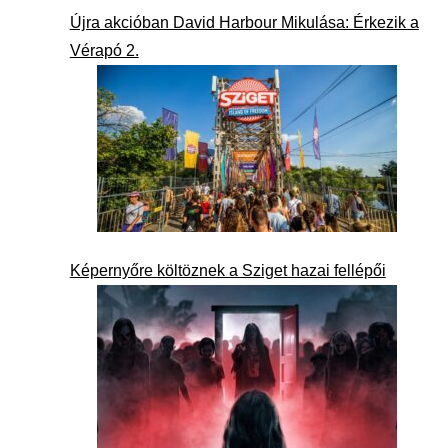
Újra akcióban David Harbour Mikulása: Érkezik a
Vérapó 2.
Képernyőre költöznek a Sziget hazai fellépői