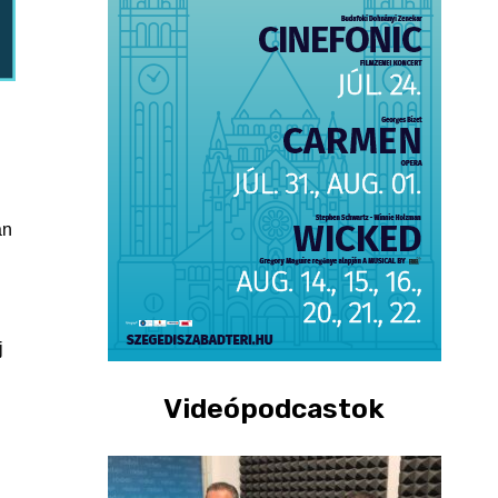
an
j
Videópodcastok