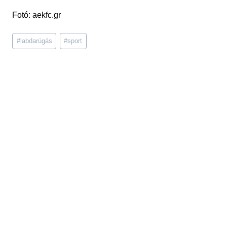
Fotó: aekfc.gr
Post
#
labdarúgás
#
sport
Tags: