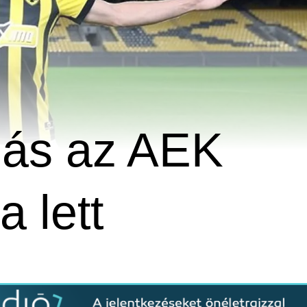
bás az AEK
 lett