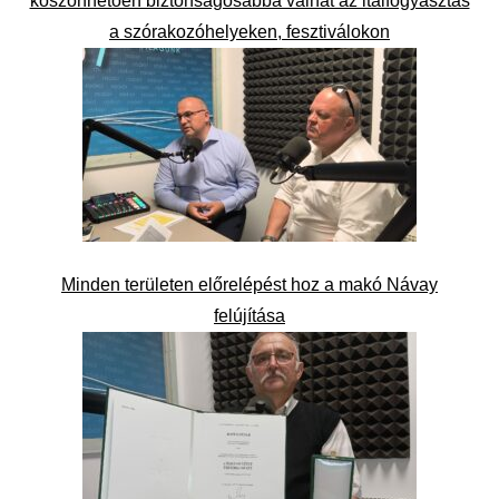
köszönhetően biztonságosabbá válhat az italfogyasztás
a szórakozóhelyeken, fesztiválokon
Minden területen előrelépést hoz a makó Návay
felújítása