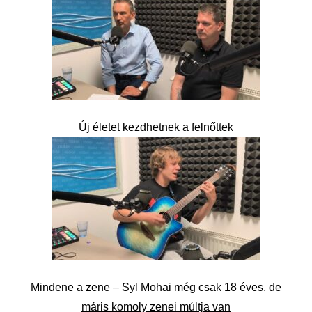
Új életet kezdhetnek a felnőttek
Mindene a zene – Syl Mohai még csak 18 éves, de
máris komoly zenei múltja van