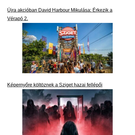
Újra akcióban David Harbour Mikulása: Érkezik a
Vérapó 2.
Képernyőre költöznek a Sziget hazai fellépői