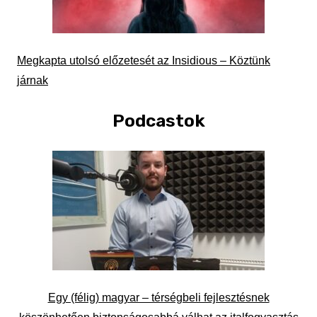
Megkapta utolsó előzetesét az Insidious – Köztünk
járnak
Podcastok
Egy (félig) magyar – térségbeli fejlesztésnek