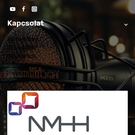
Kapcsolat
Munkatársaink
Médiaajánlat
Adatvédelem
Játékszabályzat
Impresszum
Kapcsolat