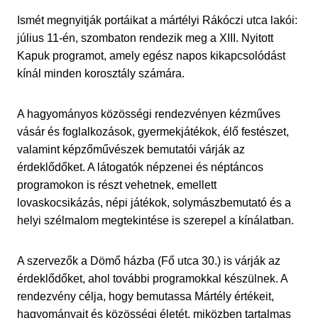
Ismét megnyitják portáikat a mártélyi Rákóczi utca lakói:
július 11-én, szombaton rendezik meg a XIII. Nyitott
Kapuk programot, amely egész napos kikapcsolódást
kínál minden korosztály számára.
A hagyományos közösségi rendezvényen kézműves
vásár és foglalkozások, gyermekjátékok, élő festészet,
valamint képzőművészek bemutatói várják az
érdeklődőket. A látogatók népzenei és néptáncos
programokon is részt vehetnek, emellett
lovaskocsikázás, népi játékok, solymászbemutató és a
helyi szélmalom megtekintése is szerepel a kínálatban.
A szervezők a Dömő házba (Fő utca 30.) is várják az
érdeklődőket, ahol további programokkal készülnek. A
rendezvény célja, hogy bemutassa Mártély értékeit,
hagyományait és közösségi életét, miközben tartalmas