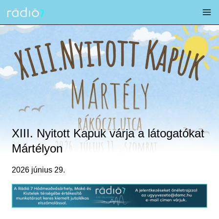
Skip
to
content
XIII. Nyitott Kapuk várja a látogatókat
Mártélyon
2026 június 29.