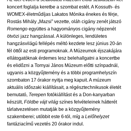
koncert foglalja keretbe a szombat estét. A Kossuth- és
WOMEX-életműdíjas Lakatos Mónika énekes és férje,
Rostás Mihály „Mazsi” vezette, oláh cigány zenét játszó
Romengo
együttes a hagyományos cigány népzenét
ötvözi jazz hangzással. A különleges, lendületes
hangzásvilágú fellépés méltó kezdete lesz június 20-án
fél öttől az esti programoknak. A Múzeumok éjszakájára
ellátogatóknak érdemes lesz belehallgatni a koncertbe
és elidőzni a Tornyai János Múzeum előtti színpadnál,
ugyanis a közgyűjtemény és a többi programhelyszín
szombaton 17 órakor nyitja meg kapuit. A múzeum
aktuális időszaki kiállításait, a régésztechnikusok életét
bemutató,
Terepen
fotókiállítást és a Don-kanyarban
készült,
Földbe vájt világ
színes felvételeinek hátterét
tárlatvezetésen mutatják be a közgyűjtemény
szakemberei; utóbbit este 6-tól, míg a
Lelőhelyzet
fantáziacímű vezetés 20 órakor indul.