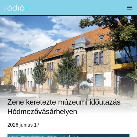
Skip
to
content
Zene keretezte múzeumi időutazás
Hódmezővásárhelyen
2026 június 17.