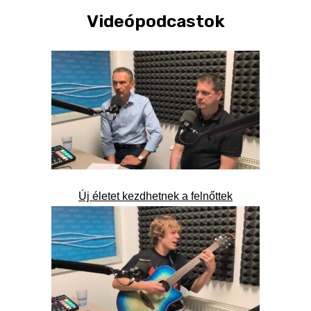
Videópodcastok
Új életet kezdhetnek a felnőttek