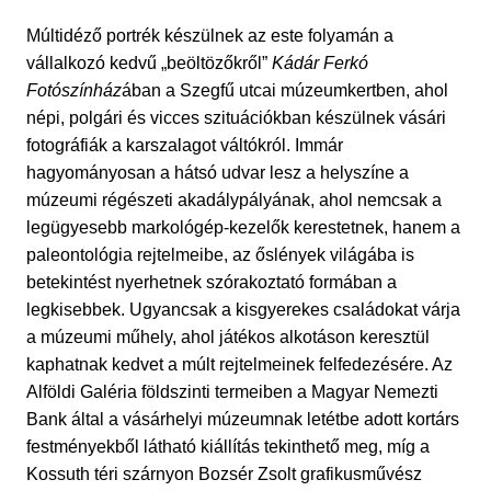
Múltidéző portrék készülnek az este folyamán a
vállalkozó kedvű „beöltözőkről”
Kádár Ferkó
Fotószínház
ában a Szegfű utcai múzeumkertben, ahol
népi, polgári és vicces szituációkban készülnek vásári
fotográfiák a karszalagot váltókról. Immár
hagyományosan a hátsó udvar lesz a helyszíne a
múzeumi régészeti akadálypályának, ahol nemcsak a
legügyesebb markológép-kezelők kerestetnek, hanem a
paleontológia rejtelmeibe, az őslények világába is
betekintést nyerhetnek szórakoztató formában a
legkisebbek. Ugyancsak a kisgyerekes családokat várja
a múzeumi műhely, ahol játékos alkotáson keresztül
kaphatnak kedvet a múlt rejtelmeinek felfedezésére. Az
Alföldi Galéria földszinti termeiben a Magyar Nemezti
Bank által a vásárhelyi múzeumnak letétbe adott kortárs
festményekből látható kiállítás tekinthető meg, míg a
Kossuth téri szárnyon Bozsér Zsolt grafikusművész