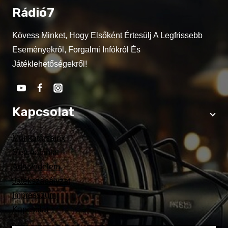
Rádió7
Kövess Minket, Hogy Elsőként Értesülj A Legfrissebb
Eseményekről, Forgalmi Infókról És
Játéklehetőségekről!
Kapcsolat
Munkatársaink
Médiaajánlat
Adatvédelem
Játékszabályzat
Impresszum
Kapcsolat