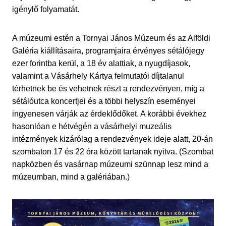
igénylő folyamatát.
A múzeumi estén a Tornyai János Múzeum és az Alföldi
Galéria kiállításaira, programjaira érvényes sétálójegy
ezer forintba kerül, a 18 év alattiak, a nyugdíjasok,
valamint a Vásárhely Kártya felmutatói díjtalanul
térhetnek be és vehetnek részt a rendezvényen, míg a
sétálóutca koncertjei és a többi helyszín eseményei
ingyenesen várják az érdeklődőket. A korábbi évekhez
hasonlóan e hétvégén a vásárhelyi muzeális
intézmények kizárólag a rendezvények ideje alatt, 20-án
szombaton 17 és 22 óra között tartanak nyitva. (Szombat
napközben és vasárnap múzeumi szünnap lesz mind a
múzeumban, mind a galériában.)