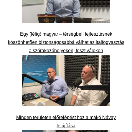
Egy (félig) magyar – térségbeli fejlesztésnek
köszönhetően biztonságosabbá válhat az italfogyasztás
a szórakozóhelyeken, fesztiválokon
Minden területen előrelépést hoz a makó Návay
felújítása