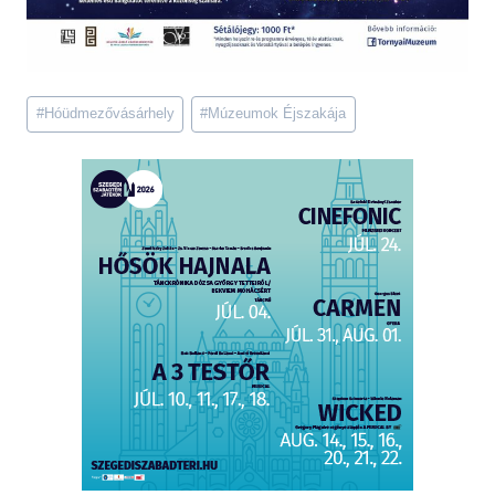
Post
#
Hóüdmezővásárhely
#
Múzeumok Éjszakája
Tags: