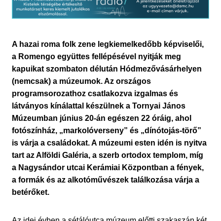
A hazai roma folk zene legkiemelkedőbb képviselői,
a Romengo együttes fellépésével nyitják meg
kapuikat szombaton délután Hódmezővásárhelyen
(nemcsak) a múzeumok. Az országos
programsorozathoz csatlakozva izgalmas és
látványos kínálattal készülnek a Tornyai János
Múzeumban június 20-án egészen 22 óráig, ahol
fotószínház, „markolóverseny” és „dínótojás-törő”
is várja a családokat. A múzeumi esten idén is nyitva
tart az Alföldi Galéria, a szerb ortodox templom, míg
a Nagysándor utcai Kerámiai Központban a fények,
a formák és az alkotóművészek találkozása várja a
betérőket.
Az idei évben a sétálóutca múzeum előtti szakaszán két