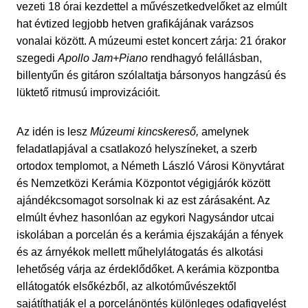
vezeti 18 órai kezdettel a művészetkedvelőket az elmúlt
hat évtized legjobb hetven grafikájának varázsos
vonalai között. A múzeumi estet koncert zárja: 21 órakor
szegedi
Apollo Jam+Piano
rendhagyó felállásban,
billentyűn és gitáron szólaltatja bársonyos hangzású és
lüktető ritmusú improvizációit.
Az idén is lesz
Múzeumi kincskereső,
amelynek
feladatlapjával a csatlakozó helyszíneket, a szerb
ortodox templomot, a Németh László Városi Könyvtárat
és Nemzetközi Kerámia Központot végigjárók között
ajándékcsomagot sorsolnak ki az est zárásaként. Az
elmúlt évhez hasonlóan az egykori Nagysándor utcai
iskolában a porcelán és a kerámia éjszakáján a fények
és az árnyékok mellett műhelylátogatás és alkotási
lehetőség várja az érdeklődőket. A kerámia központba
ellátogatók elsőkézből, az alkotóművészektől
sajátíthatják el a porcelánöntés különleges odafigyelést