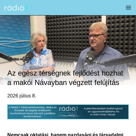
Skip
to
content
Az egész térségnek fejlődést hozhat
a makói Návayban végzett felújítás
2026 július 8.
Nemcsak oktatási, hanem gazdasági és társadalmi