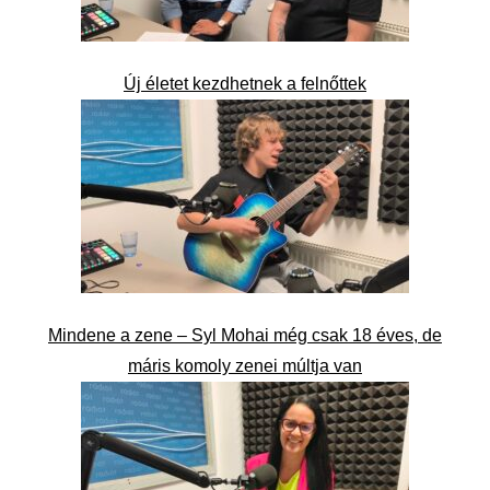
Új életet kezdhetnek a felnőttek
Mindene a zene – Syl Mohai még csak 18 éves, de
máris komoly zenei múltja van