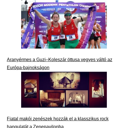
Aranyérmes a Guzi–Koleszár öttusa vegyes váltó az
Európa-bajnokságon
Fiatal makói zenészek hozzák el a klasszikus rock
hangulatát a Zenepavilonba