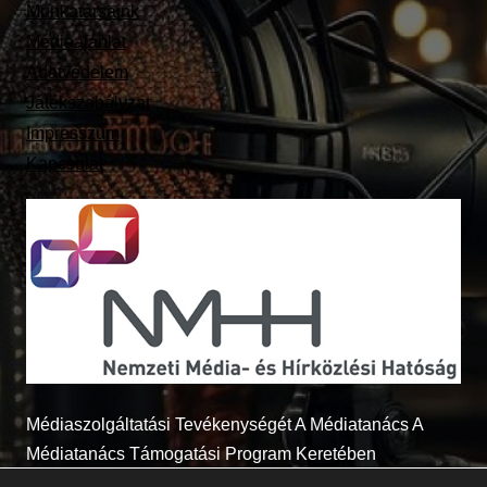
Munkatársaink
Médiaajánlat
Adatvédelem
Játékszabályzat
Impresszum
Kapcsolat
Médiaszolgáltatási Tevékenységét A Médiatanács A
Médiatanács Támogatási Program Keretében
Támogatja