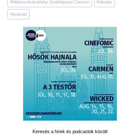
#
Hódmezővásárhelyi Szakképzési Centrum
#
oktatás
Tags:
#
podcast
Keresés a hírek és podcastok között