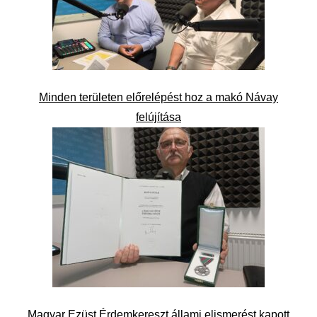
Minden területen előrelépést hoz a makó Návay
felújítása
Magyar Ezüst Érdemkereszt állami elismerést kapott