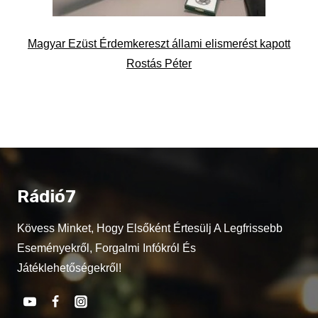
Magyar Ezüst Érdemkereszt állami elismerést kapott
Rostás Péter
Rádió7
Kövess Minket, Hogy Elsőként Értesülj A Legfrissebb
Eseményekről, Forgalmi Infókról És
Játéklehetőségekről!