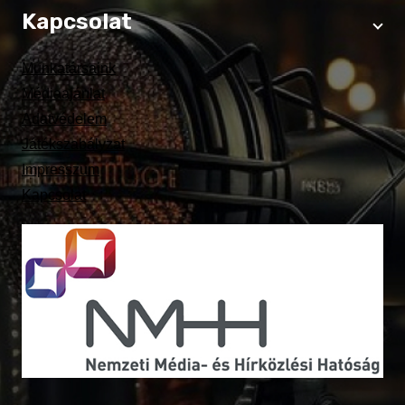
Kapcsolat
Munkatársaink
Médiaajánlat
Adatvédelem
Játékszabályzat
Impresszum
Kapcsolat