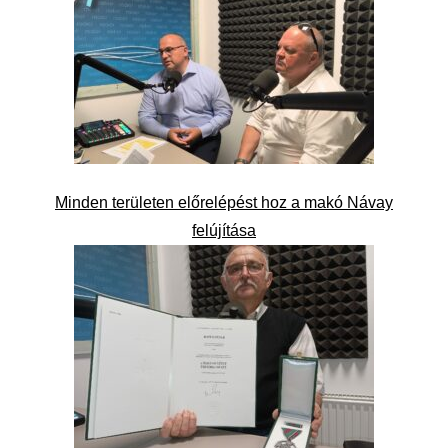
Minden területen előrelépést hoz a makó Návay
felújítása