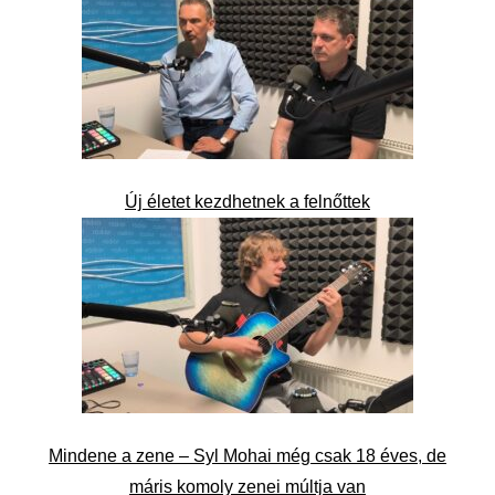
Új életet kezdhetnek a felnőttek
Mindene a zene – Syl Mohai még csak 18 éves, de
máris komoly zenei múltja van