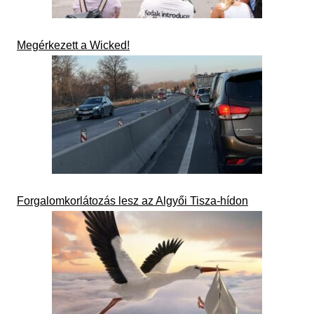
Megérkezett a Wicked!
Forgalomkorlátozás lesz az Algyői Tisza-hídon