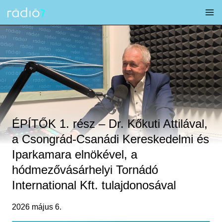
Skip
to
content
ÉPÍTŐK 1. rész – Dr. Kőkuti Attilával,
a Csongrád-Csanádi Kereskedelmi és
Iparkamara elnökével, a
hódmezővásárhelyi Tornádó
International Kft. tulajdonosával
2026 május 6.