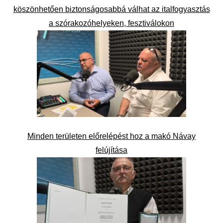
köszönhetően biztonságosabbá válhat az italfogyasztás
a szórakozóhelyeken, fesztiválokon
Minden területen előrelépést hoz a makó Návay
felújítása