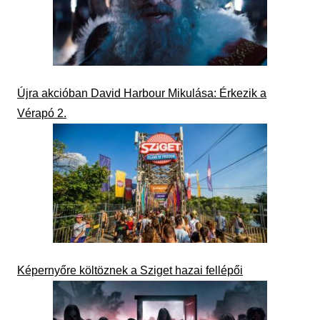
Újra akcióban David Harbour Mikulása: Érkezik a
Vérapó 2.
Képernyőre költöznek a Sziget hazai fellépői