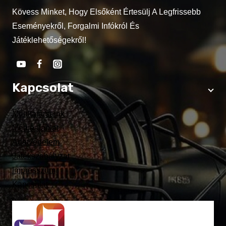
Kövess Minket, Hogy Elsőként Értesülj A Legfrissebb
Eseményekről, Forgalmi Infókról És
Játéklehetőségekről!
Kapcsolat
Munkatársaink
Médiaajánlat
Adatvédelem
Játékszabályzat
Impresszum
Kapcsolat