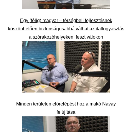
Egy (félig) magyar – térségbeli fejlesztésnek
köszönhetően biztonságosabbá válhat az italfogyasztás
a szórakozóhelyeken, fesztiválokon
Minden területen előrelépést hoz a makó Návay
felújítása