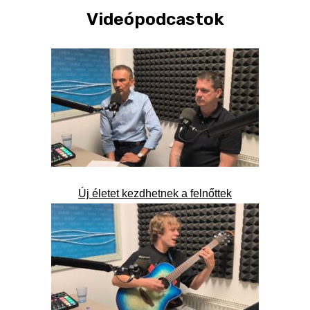
Videópodcastok
Új életet kezdhetnek a felnőttek