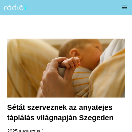
Skip
to
content
Sétát szerveznek az anyatejes
táplálás világnapján Szegeden
2025 augusztus 1.