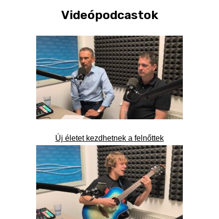
Videópodcastok
Új életet kezdhetnek a felnőttek