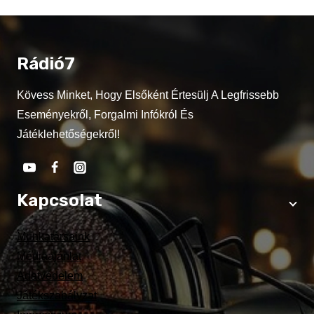
Rádió7
Kövess Minket, Hogy Elsőként Értesülj A Legfrissebb
Eseményekről, Forgalmi Infókról És
Játéklehetőségekről!
Kapcsolat
Munkatársaink
Médiaajánlat
Adatvédelem
Játékszabályzat