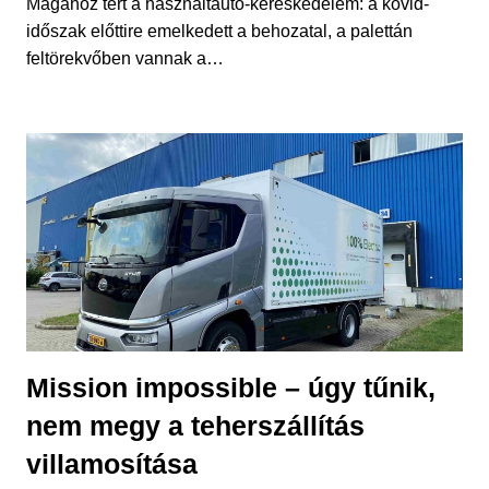
Magához tért a használtautó-kereskedelem: a kovid-
időszak előttire emelkedett a behozatal, a palettán
feltörekvőben vannak a…
Mission impossible – úgy tűnik,
nem megy a teherszállítás
villamosítása