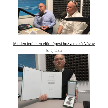
Minden területen előrelépést hoz a makó Návay
felújítása