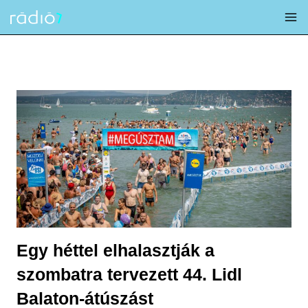
Skip
to
content
Egy héttel elhalasztják a
szombatra tervezett 44. Lidl
Balaton-átúszást