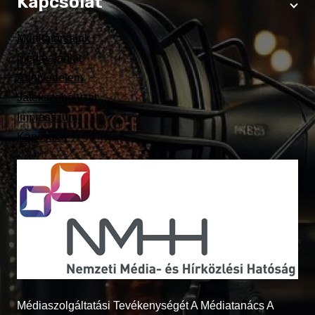
Kapcsolat
Munkatársaink
Médiaajánlat
Adatvédelem
Játékszabályzat
Impresszum
Kapcsolat
Médiaszolgáltatási Tevékenységét A Médiatanács A