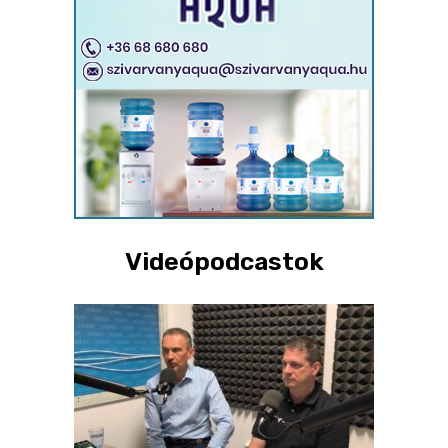
Videópodcastok