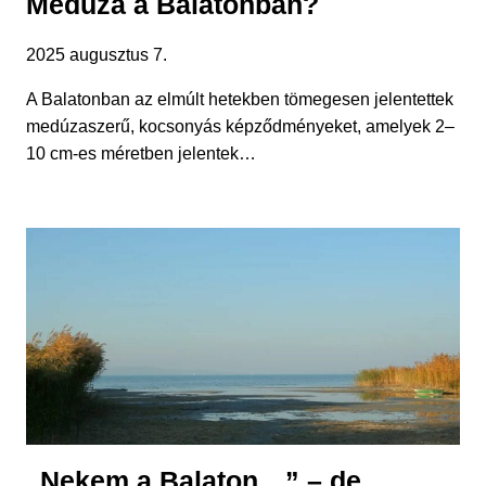
Medúza a Balatonban?
2025 augusztus 7.
A Balatonban az elmúlt hetekben tömegesen jelentettek
medúzaszerű, kocsonyás képződményeket, amelyek 2–
10 cm-es méretben jelentek…
„Nekem a Balaton…” – de