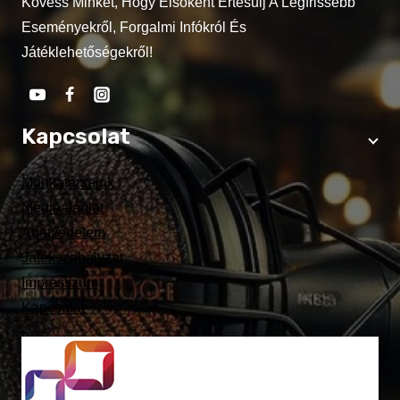
Kövess Minket, Hogy Elsőként Értesülj A Legfrissebb
Eseményekről, Forgalmi Infókról És
Játéklehetőségekről!
Kapcsolat
Munkatársaink
Médiaajánlat
Adatvédelem
Játékszabályzat
Impresszum
Kapcsolat