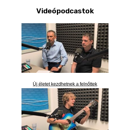
Videópodcastok
Új életet kezdhetnek a felnőttek