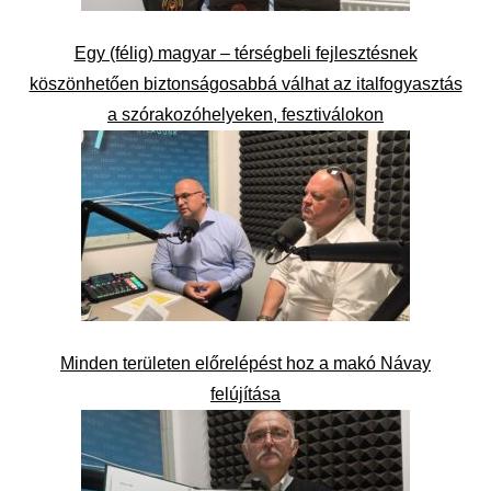
Egy (félig) magyar – térségbeli fejlesztésnek
köszönhetően biztonságosabbá válhat az italfogyasztás
a szórakozóhelyeken, fesztiválokon
Minden területen előrelépést hoz a makó Návay
felújítása