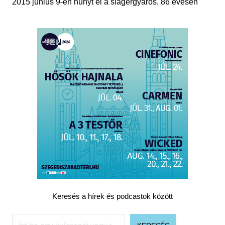
2015 június 9-én hunyt el a slágergyáros, 86 évesen
Keresés a hírek és podcastok között
Keresés