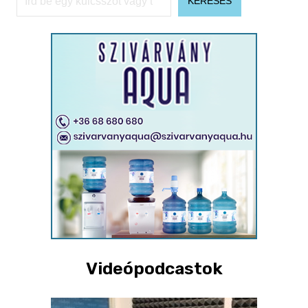
KERESÉS
Videópodcastok