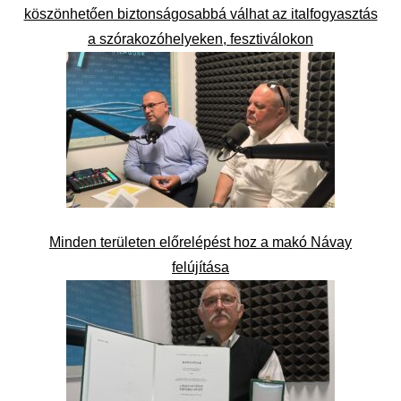
köszönhetően biztonságosabbá válhat az italfogyasztás
a szórakozóhelyeken, fesztiválokon
Minden területen előrelépést hoz a makó Návay
felújítása