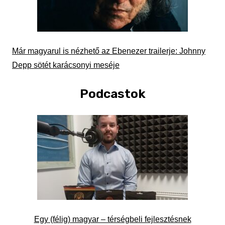
Már magyarul is nézhető az Ebenezer trailerje: Johnny
Depp sötét karácsonyi meséje
Podcastok
Egy (félig) magyar – térségbeli fejlesztésnek