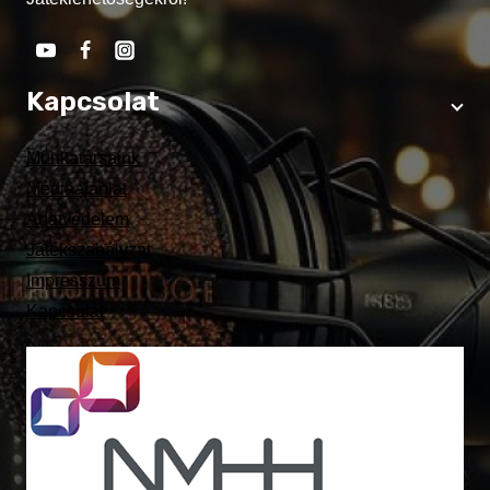
Kapcsolat
Munkatársaink
Médiaajánlat
Adatvédelem
Játékszabályzat
Impresszum
Kapcsolat