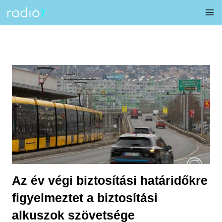
Skip
to
content
Az év végi biztosítási határidőkre
figyelmeztet a biztosítási
alkuszok szövetsége