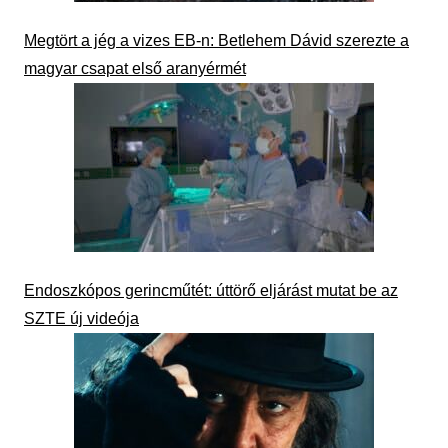
Megtört a jég a vizes EB-n: Betlehem Dávid szerezte a
magyar csapat első aranyérmét
Endoszkópos gerincműtét: úttörő eljárást mutat be az
SZTE új videója