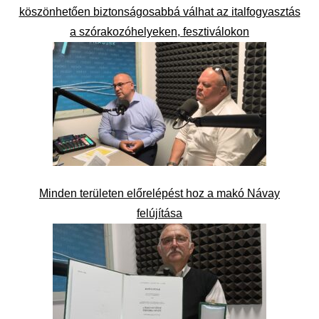
köszönhetően biztonságosabbá válhat az italfogyasztás
a szórakozóhelyeken, fesztiválokon
Minden területen előrelépést hoz a makó Návay
felújítása