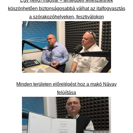
Egy (félig) magyar – térségbeli fejlesztésnek
köszönhetően biztonságosabbá válhat az italfogyasztás
a szórakozóhelyeken, fesztiválokon
Minden területen előrelépést hoz a makó Návay
felújítása