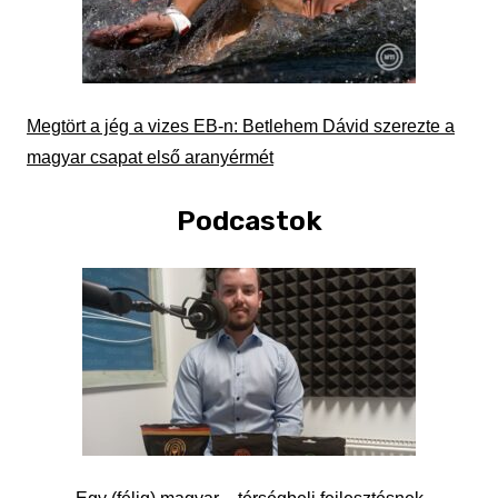
Megtört a jég a vizes EB-n: Betlehem Dávid szerezte a
magyar csapat első aranyérmét
Podcastok