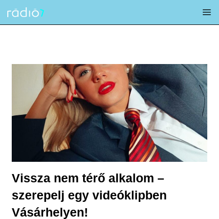
Skip
to
content
Vissza nem térő alkalom –
szerepelj egy videóklipben
Vásárhelyen!