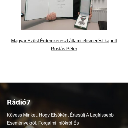
Magyar Ezüst Érdemkereszt állami elismerést kapott
Rostás Péter
Rádió7
Kövess Minket, Hogy Elsőként Értesülj A Legfrissebb
Eseményekről, Forgalmi Infókról És