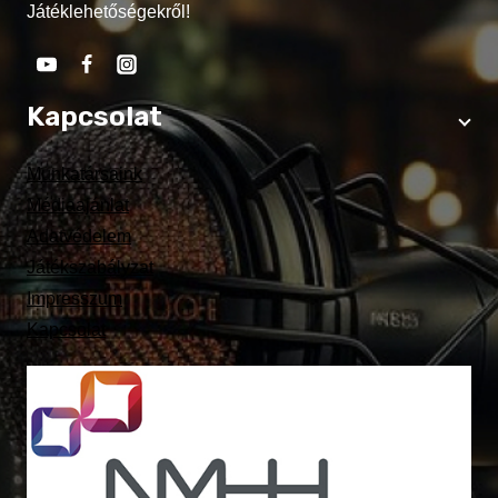
Játéklehetőségekről!
Kapcsolat
Munkatársaink
Médiaajánlat
Adatvédelem
Játékszabályzat
Impresszum
Kapcsolat