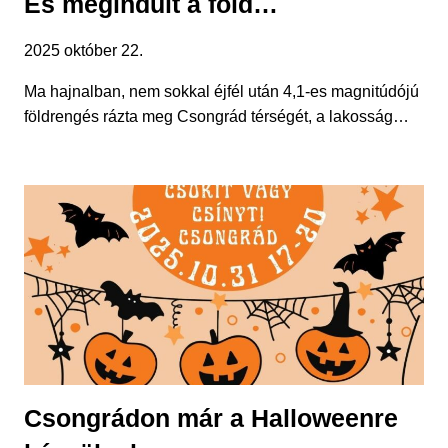
És megindult a föld…
2025 október 22.
Ma hajnalban, nem sokkal éjfél után 4,1-es magnitúdójú
földrengés rázta meg Csongrád térségét, a lakosság…
Csongrádon már a Halloweenre