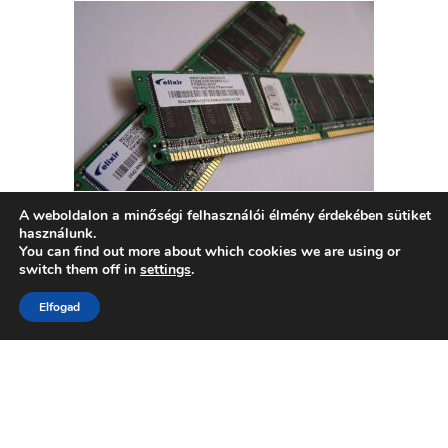
A weboldalon a minőségi felhasználói élmény érdekében sütiket
használunk.
You can find out more about which cookies we are using or
Már most elfogyott a jövő év utáni teljes memóriakészlet
switch them off in
settings
.
Elfogad