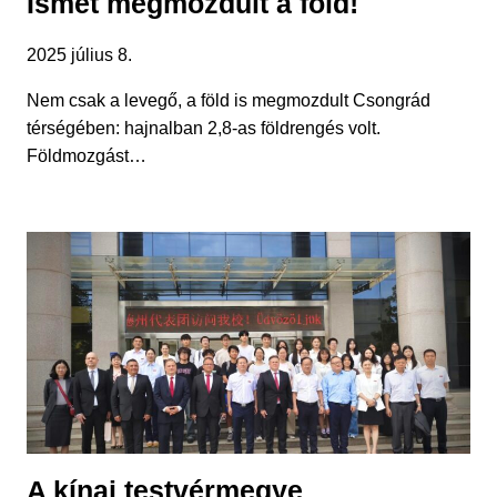
Ismét megmozdult a föld!
2025 július 8.
Nem csak a levegő, a föld is megmozdult Csongrád
térségében: hajnalban 2,8-as földrengés volt.
Földmozgást…
A kínai testvérmegye