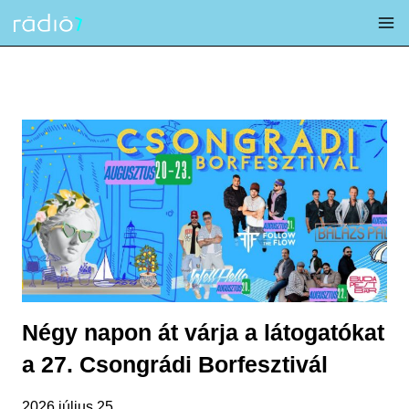
Skip
to
content
Négy napon át várja a látogatókat
a 27. Csongrádi Borfesztivál
2026 július 25.