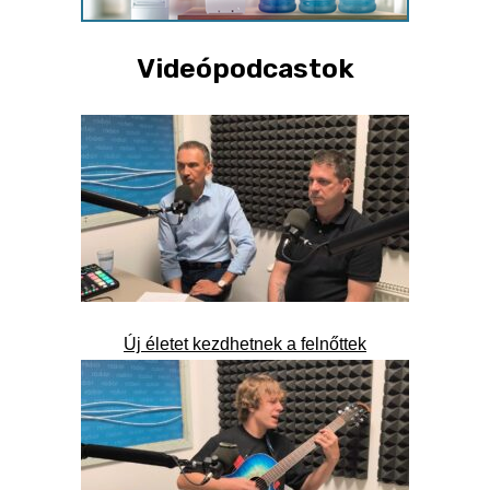
Videópodcastok
Új életet kezdhetnek a felnőttek