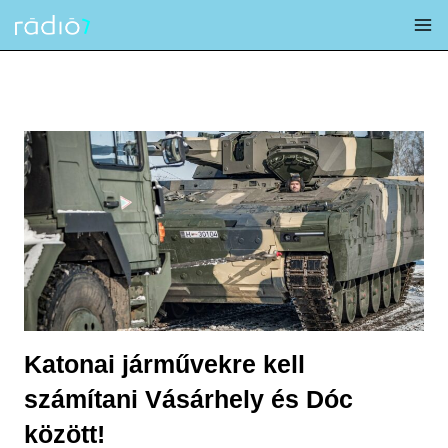
Skip
to
content
Katonai járművekre kell
számítani Vásárhely és Dóc
között!