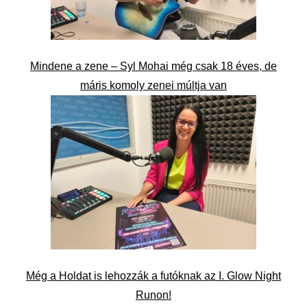
Mindene a zene – Syl Mohai még csak 18 éves, de
máris komoly zenei múltja van
Még a Holdat is lehozzák a futóknak az I. Glow Night
Runon!