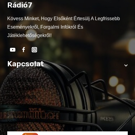
Rádió7
Kövess Minket, Hogy Elsőként Értesülj A Legfrissebb
Eseményekről, Forgalmi Infókról És
Játéklehetőségekről!
Kapcsolat
Munkatársaink
Médiaajánlat
Adatvédelem
Játékszabályzat
Impresszum
Kapcsolat