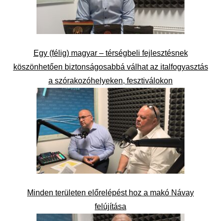
Egy (félig) magyar – térségbeli fejlesztésnek
köszönhetően biztonságosabbá válhat az italfogyasztás
a szórakozóhelyeken, fesztiválokon
Minden területen előrelépést hoz a makó Návay
felújítása