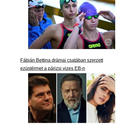
Fábián Bettina drámai csatában szerzett
ezüstérmet a párizsi vizes EB-n