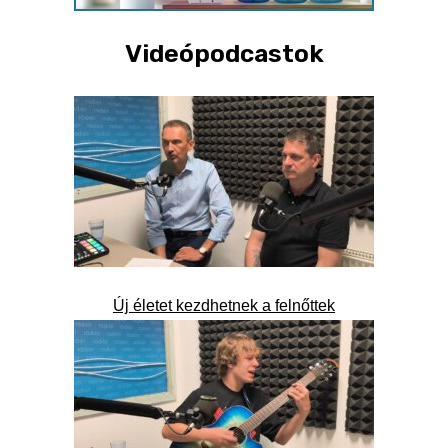
Videópodcastok
Új életet kezdhetnek a felnőttek