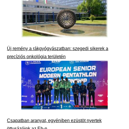
Új remény a rákgyógyászatban: szegedi sikerek a
precíziós onkológia területén
Csapatban aranyat, egyéniben ezüstöt nyertek
öttusázóink az Eb-n