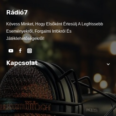
Rádió7
Kövess Minket, Hogy Elsőként Értesülj A Legfrissebb
Eseményekről, Forgalmi Infókról És
Játéklehetőségekről!
Kapcsolat
Munkatársaink
Médiaajánlat
Adatvédelem
Játékszabályzat
Impresszum
Kapcsolat