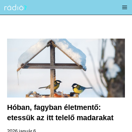
Skip
to
content
Hóban, fagyban életmentő:
etessük az itt telelő madarakat
2026 január 6.