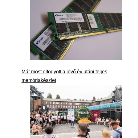
Már most elfogyott a jövő év utáni teljes
memóriakészlet