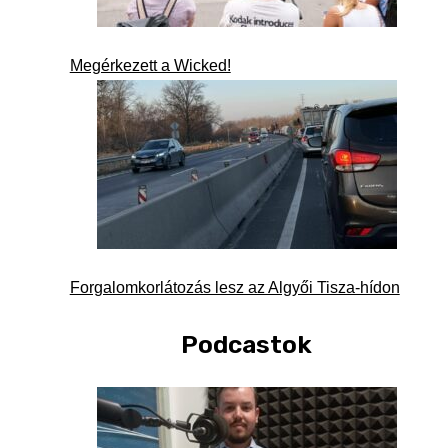
Megérkezett a Wicked!
Forgalomkorlátozás lesz az Algyői Tisza-hídon
Podcastok