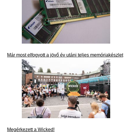
Már most elfogyott a jövő év utáni teljes memóriakészlet
Megérkezett a Wicked!