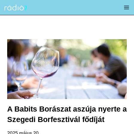
Skip
to
content
A Babits Borászat aszúja nyerte a
Szegedi Borfesztivál fődíját
2025 május 20.