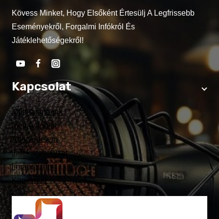
Kövess Minket, Hogy Elsőként Értesülj A Legfrissebb
Eseményekről, Forgalmi Infókról És
Játéklehetőségekről!
Kapcsolat
Munkatársaink
Médiaajánlat
Adatvédelem
Játékszabályzat
Impresszum
Kapcsolat