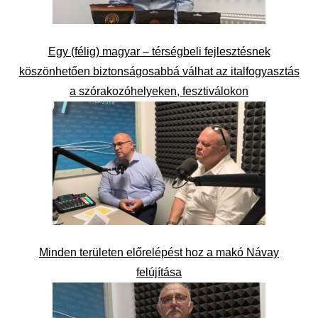
Egy (félig) magyar – térségbeli fejlesztésnek
köszönhetően biztonságosabbá válhat az italfogyasztás
a szórakozóhelyeken, fesztiválokon
Minden területen előrelépést hoz a makó Návay
felújítása