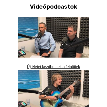
Videópodcastok
Új életet kezdhetnek a felnőttek