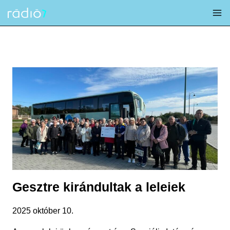
Skip
to
content
Gesztre kirándultak a leleiek
2025 október 10.