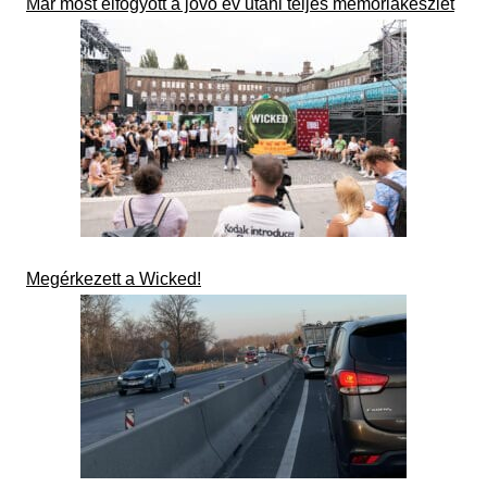
Már most elfogyott a jövő év utáni teljes memóriakészlet
Megérkezett a Wicked!