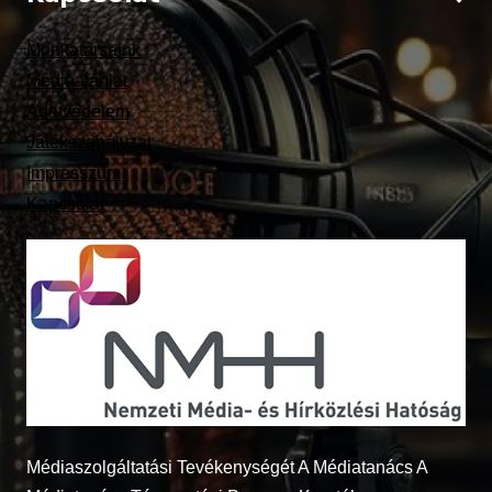
Munkatársaink
Médiaajánlat
Adatvédelem
Játékszabályzat
Impresszum
Kapcsolat
Médiaszolgáltatási Tevékenységét A Médiatanács A