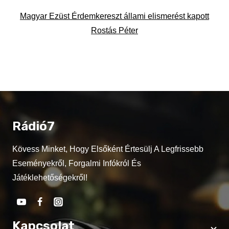
Magyar Ezüst Érdemkereszt állami elismerést kapott
Rostás Péter
Rádió7
Kövess Minket, Hogy Elsőként Értesülj A Legfrissebb
Eseményekről, Forgalmi Infókról És
Játéklehetőségekről!
Kapcsolat