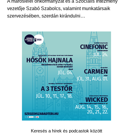
A maroslelei önkormányzat és a Szociális Intézmény
vezetője Szabó Szabolcs, valamint munkatársaik
szervezésében, szerdán kirándulni…
Keresés a hírek és podcastok között