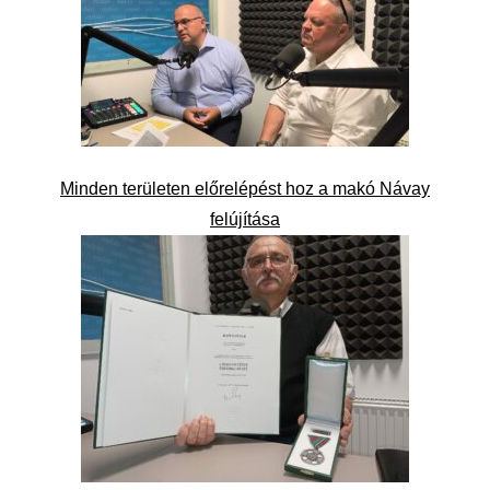
Minden területen előrelépést hoz a makó Návay
felújítása