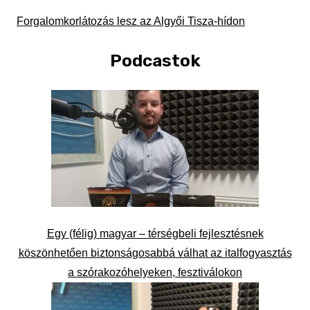
Forgalomkorlátozás lesz az Algyői Tisza-hídon
Podcastok
Egy (félig) magyar – térségbeli fejlesztésnek
köszönhetően biztonságosabbá válhat az italfogyasztás
a szórakozóhelyeken, fesztiválokon