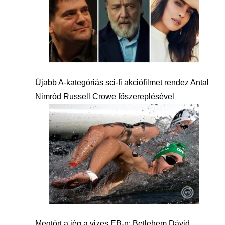
Újabb A-kategóriás sci-fi akciófilmet rendez Antal
Nimród Russell Crowe főszereplésével
Megtört a jég a vizes EB-n: Betlehem Dávid