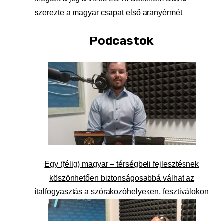
szerezte a magyar csapat első aranyérmét
Podcastok
Egy (félig) magyar – térségbeli fejlesztésnek
köszönhetően biztonságosabbá válhat az
italfogyasztás a szórakozóhelyeken, fesztiválokon