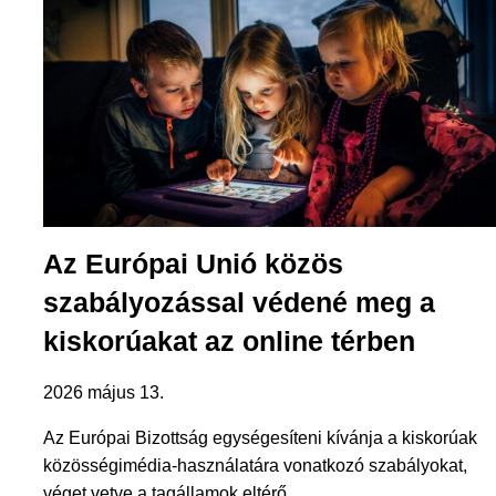
Az Európai Unió közös
szabályozással védené meg a
kiskorúakat az online térben
2026 május 13.
Az Európai Bizottság egységesíteni kívánja a kiskorúak
közösségimédia-használatára vonatkozó szabályokat,
véget vetve a tagállamok eltérő…