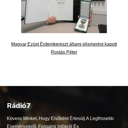
Magyar Ezüst Érdemkereszt állami elismerést kapott
Rostás Péter
Rádió7
Kövess Minket, Hogy Elsőként Értesülj A Legfrissebb
Eseményekről, Forgalmi Infókról És