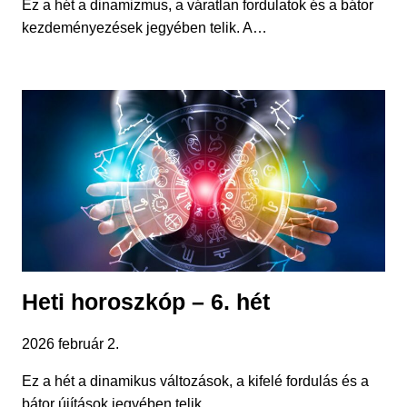
Ez a hét a dinamizmus, a váratlan fordulatok és a bátor
kezdeményezések jegyében telik. A…
Heti horoszkóp – 6. hét
2026 február 2.
Ez a hét a dinamikus változások, a kifelé fordulás és a
bátor újítások jegyében telik….