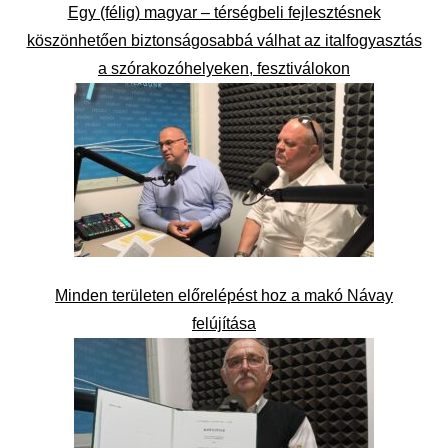
Egy (félig) magyar – térségbeli fejlesztésnek
köszönhetően biztonságosabbá válhat az italfogyasztás
a szórakozóhelyeken, fesztiválokon
Minden területen előrelépést hoz a makó Návay
felújítása