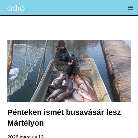
Skip
to
content
Pénteken ismét busavásár lesz
Mártélyon
2026 március 12.