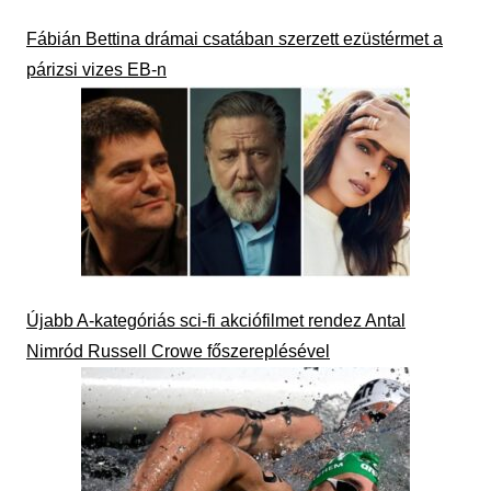
Fábián Bettina drámai csatában szerzett ezüstérmet a
párizsi vizes EB-n
Újabb A-kategóriás sci-fi akciófilmet rendez Antal
Nimród Russell Crowe főszereplésével