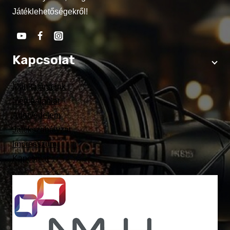
Játéklehetőségekről!
Kapcsolat
Munkatársaink
Médiaajánlat
Adatvédelem
Játékszabályzat
Impresszum
Kapcsolat