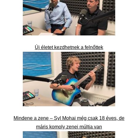
Új életet kezdhetnek a felnőttek
Mindene a zene – Syl Mohai még csak 18 éves, de
máris komoly zenei múltja van