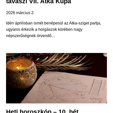
tavaszi VII. Atka Kupa
2026 március 2.
Idén áprilisban ismét benépesül az Atka-sziget partja,
ugyanis érkezik a horgászok körében nagy
népszerűségnek örvendő…
Heti horoszkóp – 10. hét