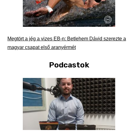
Megtört a jég a vizes EB-n: Betlehem Dávid szerezte a
magyar csapat első aranyérmét
Podcastok