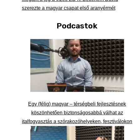
szerezte a magyar csapat első aranyérmét
Podcastok
Egy (félig) magyar – térségbeli fejlesztésnek
köszönhetően biztonságosabbá válhat az
italfogyasztás a szórakozóhelyeken, fesztiválokon