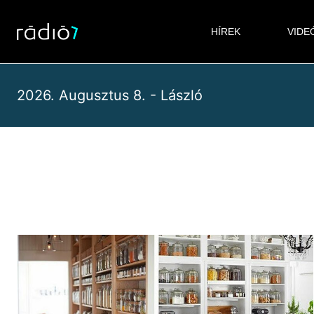
Skip
to
HÍREK
VIDE
content
2026. Augusztus 8. - László