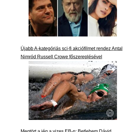
Újabb A-kategóriás sci-fi akciófilmet rendez Antal
Nimród Russell Crowe főszereplésével
Megtört a jég a vizes EB-n: Betlehem Dávid