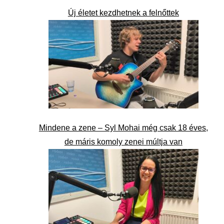
Új életet kezdhetnek a felnőttek
Mindene a zene – Syl Mohai még csak 18 éves,
de máris komoly zenei múltja van