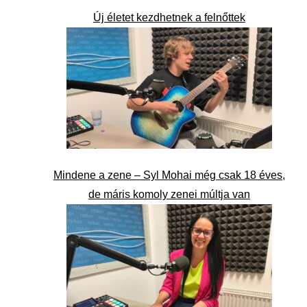
Új életet kezdhetnek a felnőttek
Mindene a zene – Syl Mohai még csak 18 éves,
de máris komoly zenei múltja van