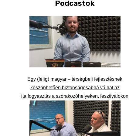
Podcastok
Egy (félig) magyar – térségbeli fejlesztésnek
köszönhetően biztonságosabbá válhat az
italfogyasztás a szórakozóhelyeken, fesztiválokon