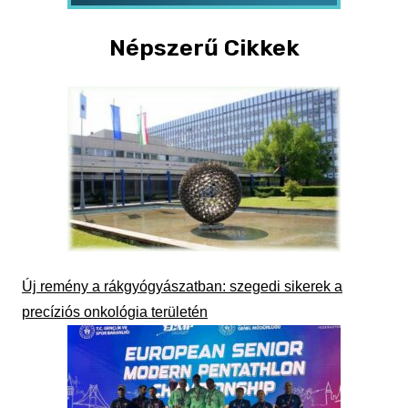
Népszerű Cikkek
Új remény a rákgyógyászatban: szegedi sikerek a
precíziós onkológia területén