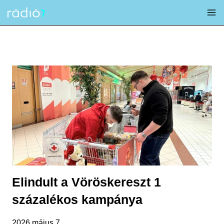
Skip
to
content
Elindult a Vöröskereszt 1
százalékos kampánya
2026 május 7.