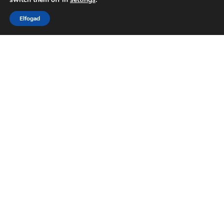
Médiaajánlat
Elfogad
Adatvédelem
Játékszabályzat
Impresszum
Kapcsolat
Médiaszolgáltatási Tevékenységét A Médiatanács A
Médiatanács Támogatási Program Keretében
Támogatja