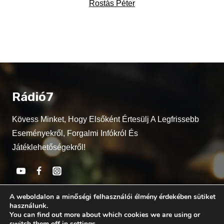
Rostás Péter
Rádió7
Kövess Minket, Hogy Elsőként Értesülj A Legfrissebb
Eseményekről, Forgalmi Infókról És
Játéklehetőségekről!
Kapcsolat
A weboldalon a minőségi felhasználói élmény érdekében sütiket
használunk.
You can find out more about which cookies we are using or
Munkatársaink
switch them off in
settings
.