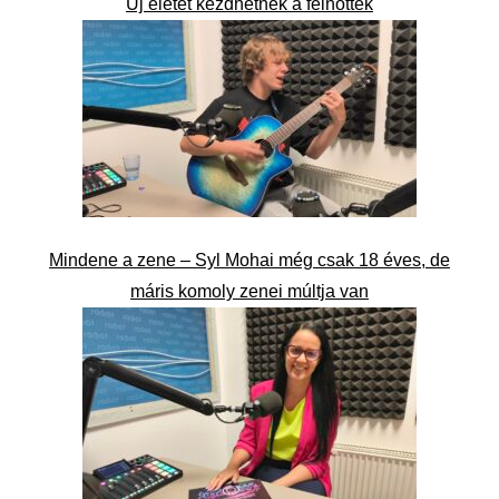
Új életet kezdhetnek a felnőttek
Mindene a zene – Syl Mohai még csak 18 éves, de
máris komoly zenei múltja van