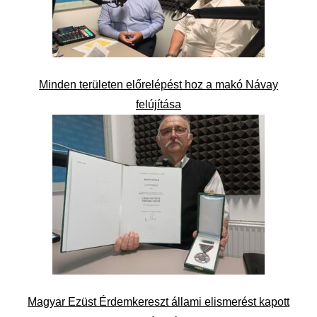
Minden területen előrelépést hoz a makó Návay
felújítása
Magyar Ezüst Érdemkereszt állami elismerést kapott