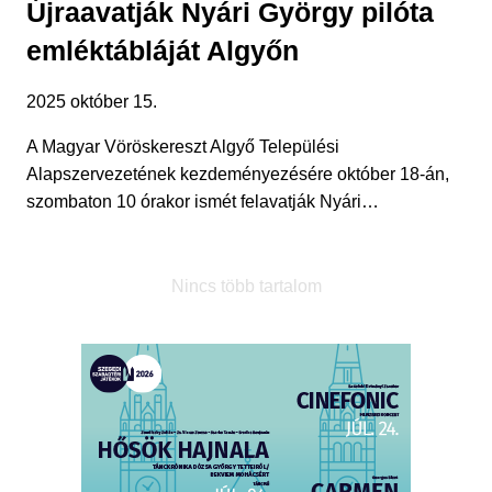
Újraavatják Nyári György pilóta
emléktábláját Algyőn
2025 október 15.
A Magyar Vöröskereszt Algyő Települési
Alapszervezetének kezdeményezésére október 18-án,
szombaton 10 órakor ismét felavatják Nyári…
Nincs több tartalom