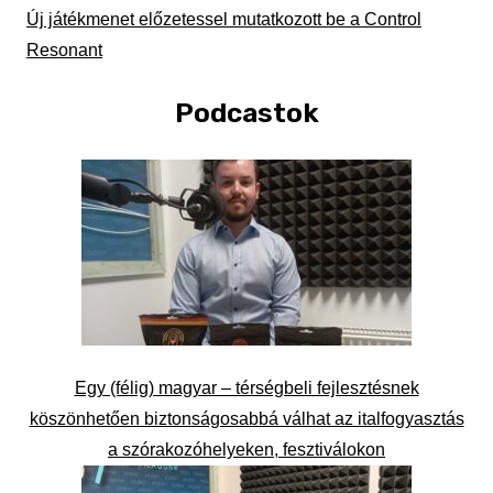
Új játékmenet előzetessel mutatkozott be a Control
Resonant
Podcastok
Egy (félig) magyar – térségbeli fejlesztésnek
köszönhetően biztonságosabbá válhat az italfogyasztás
a szórakozóhelyeken, fesztiválokon