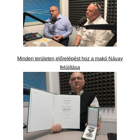
Minden területen előrelépést hoz a makó Návay
felújítása