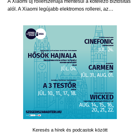
A Xiaomi új rollerszériája mentesül a kötelező biztosítás
alól. A Xiaomi legújabb elektromos rollerei, az…
Keresés a hírek és podcastok között