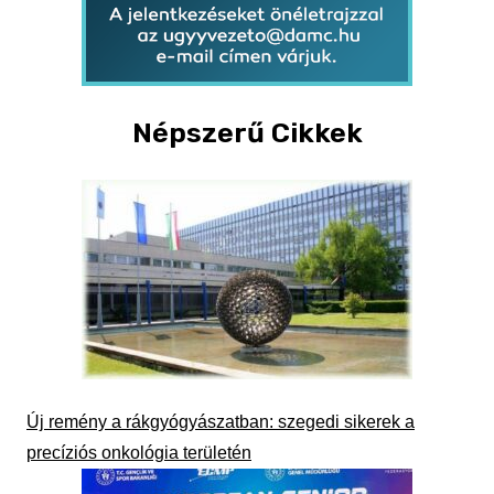
Népszerű Cikkek
Új remény a rákgyógyászatban: szegedi sikerek a
precíziós onkológia területén