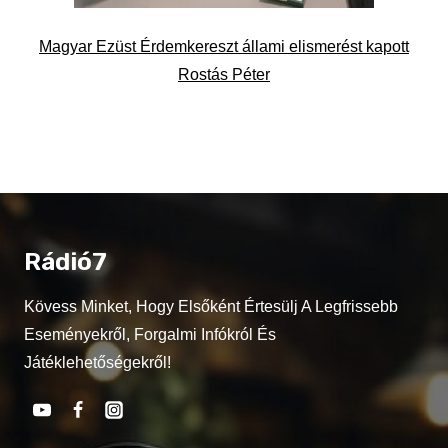
Magyar Ezüst Érdemkereszt állami elismerést kapott
Rostás Péter
Rádió7
Kövess Minket, Hogy Elsőként Értesülj A Legfrissebb
Eseményekről, Forgalmi Infókról És
Játéklehetőségekről!