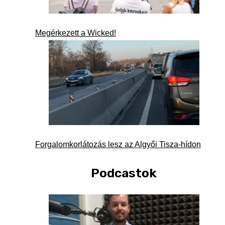
Megérkezett a Wicked!
Forgalomkorlátozás lesz az Algyői Tisza-hídon
Podcastok