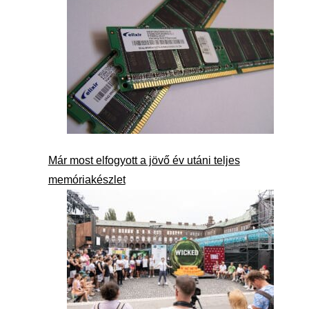
Már most elfogyott a jövő év utáni teljes
memóriakészlet