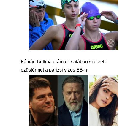
Fábián Bettina drámai csatában szerzett
ezüstérmet a párizsi vizes EB-n