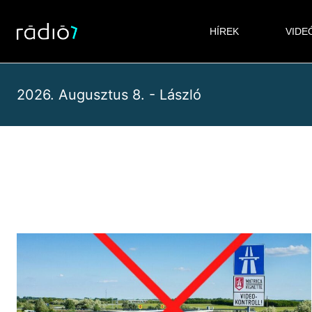
Skip
to
HÍREK
VIDE
content
2026. Augusztus 8. - László