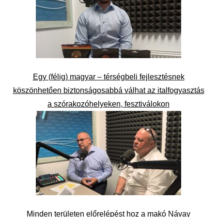
Egy (félig) magyar – térségbeli fejlesztésnek
köszönhetően biztonságosabbá válhat az italfogyasztás
a szórakozóhelyeken, fesztiválokon
Minden területen előrelépést hoz a makó Návay