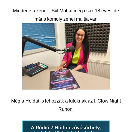
Mindene a zene – Syl Mohai még csak 18 éves, de
máris komoly zenei múltja van
Még a Holdat is lehozzák a futóknak az I. Glow Night
Runon!