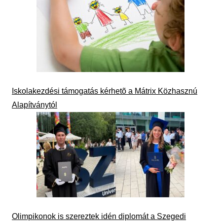
Iskolakezdési támogatás kérhetõ a Mátrix Közhasznú
Alapítványtól
Olimpikonok is szereztek idén diplomát a Szegedi