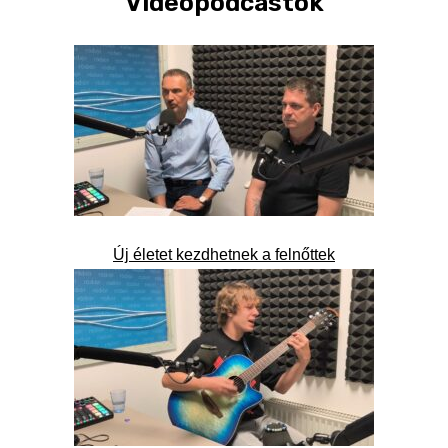
Videópodcastok
Új életet kezdhetnek a felnőttek