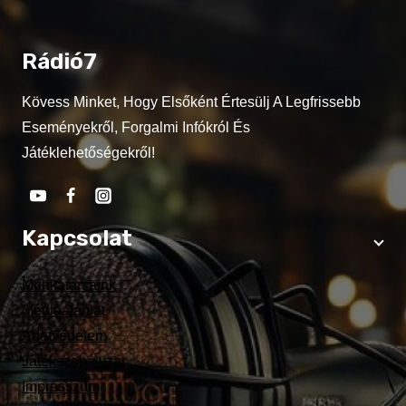
Rádió7
Kövess Minket, Hogy Elsőként Értesülj A Legfrissebb
Eseményekről, Forgalmi Infókról És
Játéklehetőségekről!
Kapcsolat
Munkatársaink
Médiaajánlat
Adatvédelem
Játékszabályzat
Impresszum