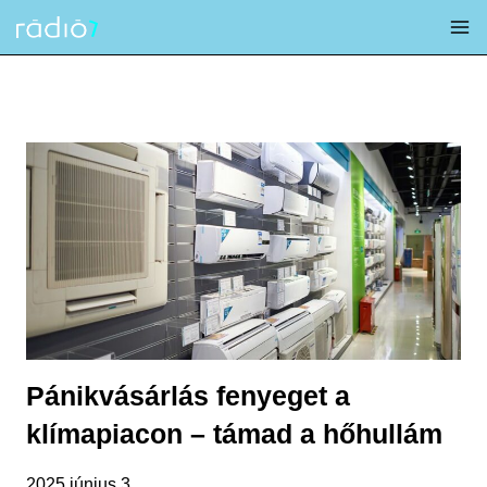
Skip
to
content
Pánikvásárlás fenyeget a
klímapiacon – támad a hőhullám
2025 június 3.