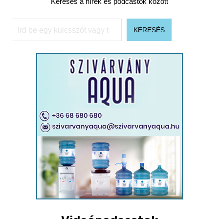
Keresés a hírek és podcastok között
Keresés
KERESÉS