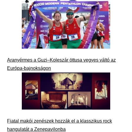
Aranyérmes a Guzi–Koleszár öttusa vegyes váltó az
Európa-bajnokságon
Fiatal makói zenészek hozzák el a klasszikus rock
hangulatát a Zenepavilonba