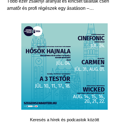
Több ezer zsáknyi aranyat és kincset találtak cseh
amatőr és profi régészek egy ásatáson –…
Keresés a hírek és podcastok között