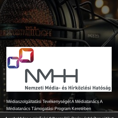
Munkatársaink
Médiaajánlat
Adatvédelem
Játékszabályzat
Impresszum
Kapcsolat
Médiaszolgáltatási Tevékenységét A Médiatanács A
Médiatanács Támogatási Program Keretében
Támogatja