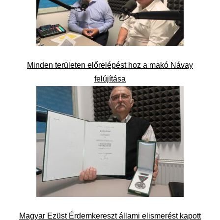
Minden területen előrelépést hoz a makó Návay
felújítása
Magyar Ezüst Érdemkereszt állami elismerést kapott