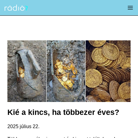
Skip
to
content
Kié a kincs, ha többezer éves?
2025 július 22.