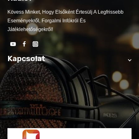
Kövess Minket, Hogy Elsőként Értesülj A Legfrissebb
Eseményekről, Forgalmi Infókról És
Játéklehetőségekről!
Kapcsolat
Munkatársaink
Médiaajánlat
Adatvédelem
Játékszabályzat
Impresszum
Kapcsolat