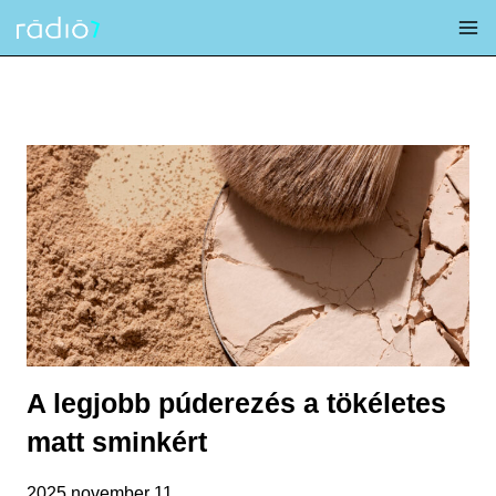
Skip
to
content
A legjobb púderezés a tökéletes
matt sminkért
2025 november 11.