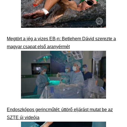
Megtört a jég a vizes EB-n: Betlehem Dávid szerezte a
magyar csapat első aranyérmét
Endoszkópos gerincműtét: úttörő eljárást mutat be az
SZTE új videója