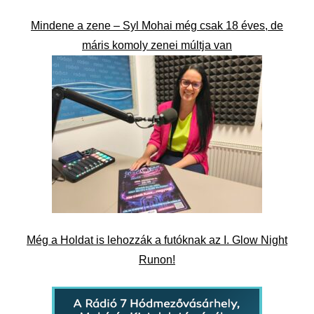
Mindene a zene – Syl Mohai még csak 18 éves, de
máris komoly zenei múltja van
Még a Holdat is lehozzák a futóknak az I. Glow Night
Runon!