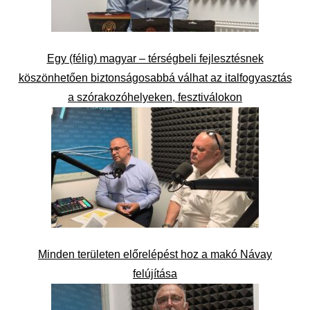
Egy (félig) magyar – térségbeli fejlesztésnek
köszönhetően biztonságosabbá válhat az italfogyasztás
a szórakozóhelyeken, fesztiválokon
Minden területen előrelépést hoz a makó Návay
felújítása