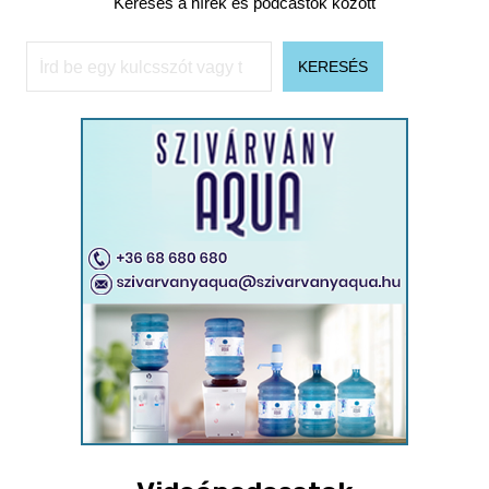
Keresés a hírek és podcastok között
Keresés
KERESÉS