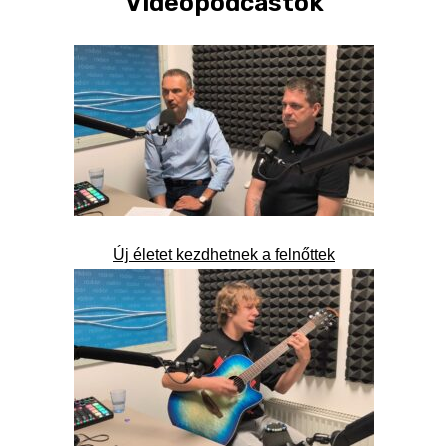
Videópodcastok
Új életet kezdhetnek a felnőttek