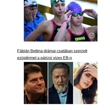
Fábián Bettina drámai csatában szerzett
ezüstérmet a párizsi vizes EB-n