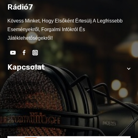
Rádió7
Kövess Minket, Hogy Elsőként Értesülj A Legfrissebb
Eseményekről, Forgalmi Infókról És
Játéklehetőségekről!
Kapcsolat
Munkatársaink
Médiaajánlat
Adatvédelem
Játékszabályzat
Impresszum
Kapcsolat