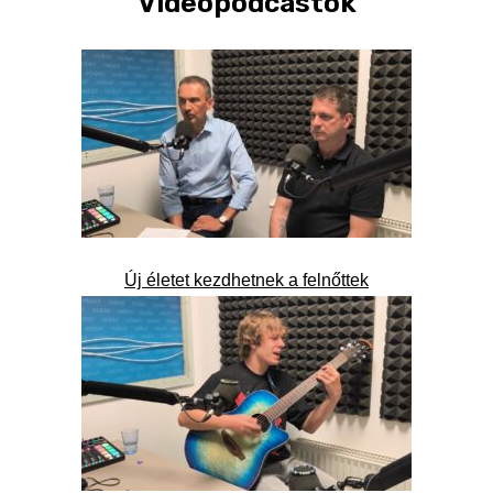
Videópodcastok
Új életet kezdhetnek a felnőttek