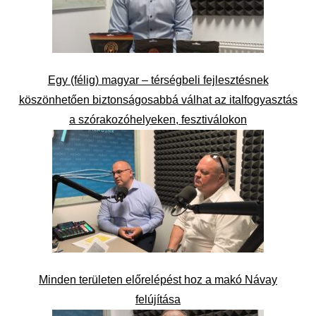
Egy (félig) magyar – térségbeli fejlesztésnek
köszönhetően biztonságosabbá válhat az italfogyasztás
a szórakozóhelyeken, fesztiválokon
Minden területen előrelépést hoz a makó Návay
felújítása