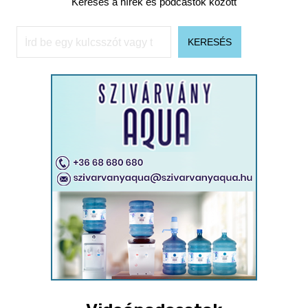
Keresés a hírek és podcastok között
Keresés
KERESÉS