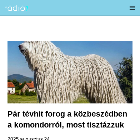
Skip
to
content
Pár tévhit forog a közbeszédben
a komondorról, most tisztázzuk
2025 augusztus 24.