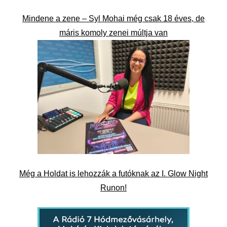
Mindene a zene – Syl Mohai még csak 18 éves, de
máris komoly zenei múltja van
Még a Holdat is lehozzák a futóknak az I. Glow Night
Runon!