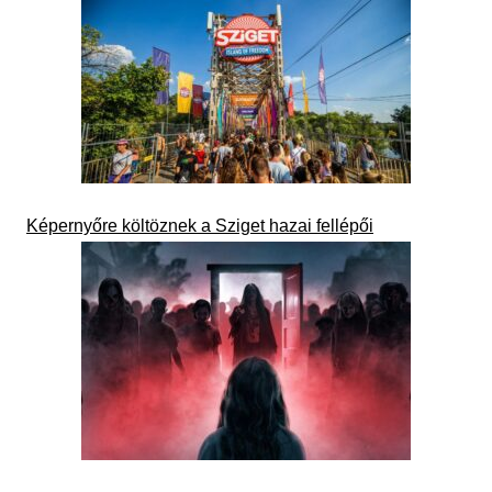
Képernyőre költöznek a Sziget hazai fellépői