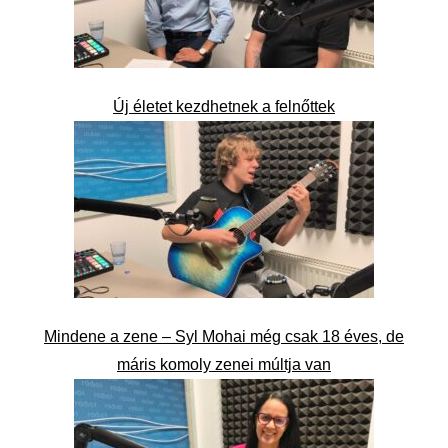
Új életet kezdhetnek a felnőttek
Mindene a zene – Syl Mohai még csak 18 éves, de
máris komoly zenei múltja van