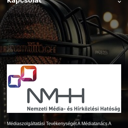
Kapcsolat
Munkatársaink
Médiaajánlat
Adatvédelem
Játékszabályzat
Impresszum
Kapcsolat
Médiaszolgáltatási Tevékenységét A Médiatanács A