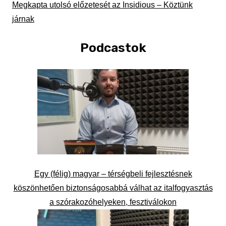
Megkapta utolsó előzetesét az Insidious – Köztünk
járnak
Podcastok
Egy (félig) magyar – térségbeli fejlesztésnek
köszönhetően biztonságosabbá válhat az italfogyasztás
a szórakozóhelyeken, fesztiválokon