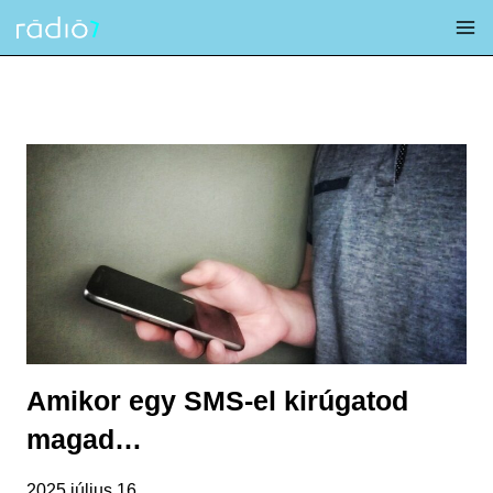
Skip
to
content
Amikor egy SMS-el kirúgatod
magad…
2025 július 16.