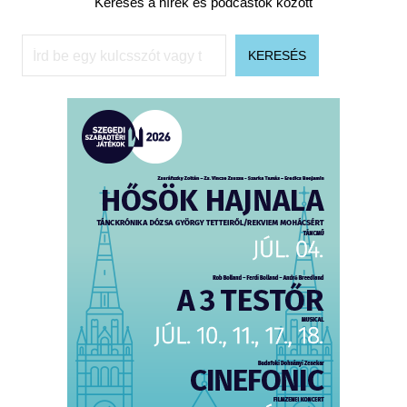
Keresés a hírek és podcastok között
Keresés
KERESÉS