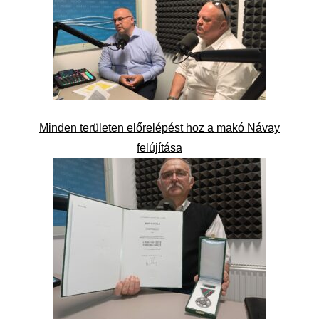
Minden területen előrelépést hoz a makó Návay
felújítása