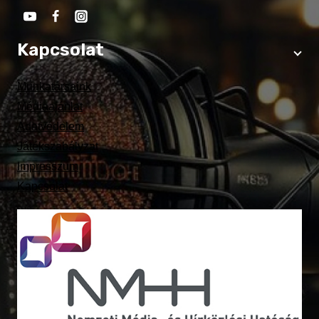
Kapcsolat
Munkatársaink
Médiaajánlat
Adatvédelem
Játékszabályzat
Impresszum
Kapcsolat