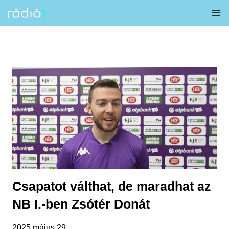
Skip
to
content
Csapatot válthat, de maradhat az
NB I.-ben Zsótér Donát
2025 május 29.