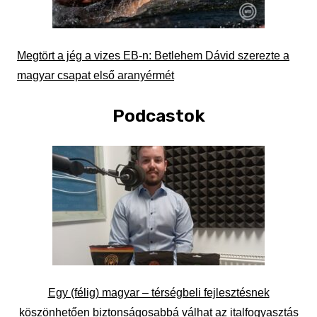
Megtört a jég a vizes EB-n: Betlehem Dávid szerezte a
magyar csapat első aranyérmét
Podcastok
Egy (félig) magyar – térségbeli fejlesztésnek
köszönhetően biztonságosabbá válhat az italfogyasztás