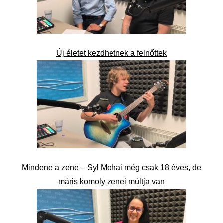
Új életet kezdhetnek a felnőttek
Mindene a zene – Syl Mohai még csak 18 éves, de
máris komoly zenei múltja van