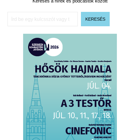
Keresés a hírek és podcastok között
Keresés
KERESÉS