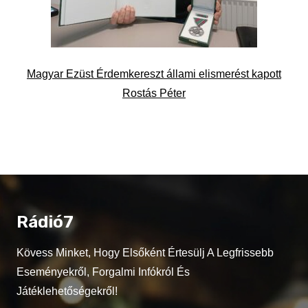
Magyar Ezüst Érdemkereszt állami elismerést kapott
Rostás Péter
Rádió7
Kövess Minket, Hogy Elsőként Értesülj A Legfrissebb
Eseményekről, Forgalmi Infókról És
Játéklehetőségekről!