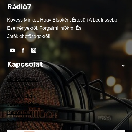
Rádió7
Kövess Minket, Hogy Elsőként Értesülj A Legfrissebb
Eseményekről, Forgalmi Infókról És
Játéklehetőségekről!
Kapcsolat
Munkatársaink
Médiaajánlat
Adatvédelem
Játékszabályzat
Impresszum
Kapcsolat