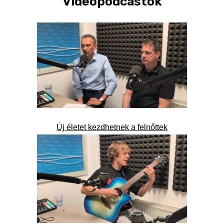
Videópodcastok
Új életet kezdhetnek a felnőttek