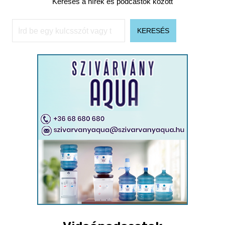
Keresés a hírek és podcastok között
Keresés
KERESÉS