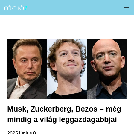
Skip
to
content
Musk, Zuckerberg, Bezos – még
mindig a világ leggazdagabbjai
2025 június 8.