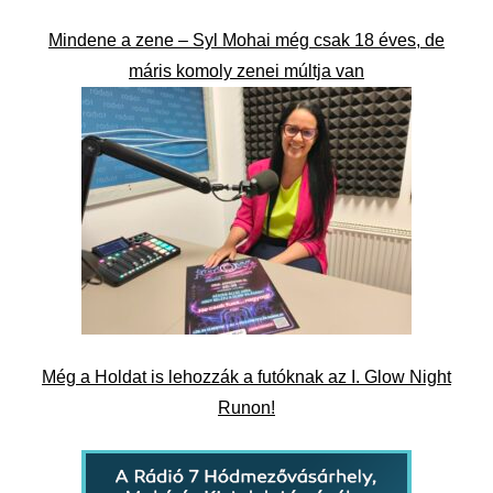
Mindene a zene – Syl Mohai még csak 18 éves, de
máris komoly zenei múltja van
Még a Holdat is lehozzák a futóknak az I. Glow Night
Runon!