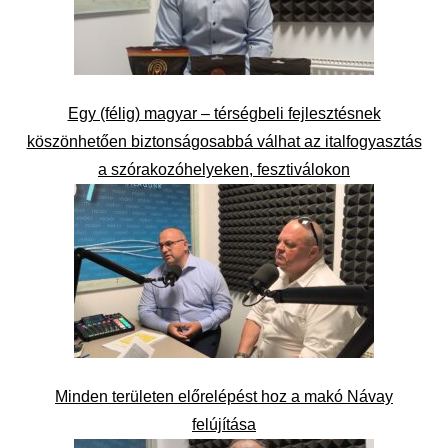
Egy (félig) magyar – térségbeli fejlesztésnek
köszönhetően biztonságosabbá válhat az italfogyasztás
a szórakozóhelyeken, fesztiválokon
Minden területen előrelépést hoz a makó Návay
felújítása