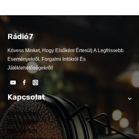
Rádió7
Kövess Minket, Hogy Elsőként Értesülj A Legfrissebb
Eseményekről, Forgalmi Infókról És
Játéklehetőségekről!
Kapcsolat
Munkatársaink
Médiaajánlat
Adatvédelem