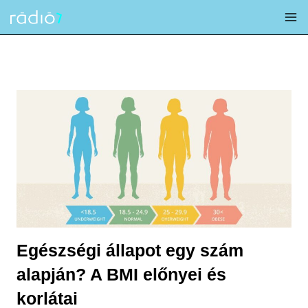
Skip
to
content
Egészségi állapot egy szám
alapján? A BMI előnyei és
korlátai