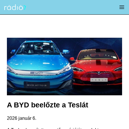
Skip
to
content
A BYD beelőzte a Teslát
2026 január 6.