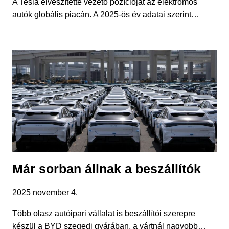
A Tesla elveszítette vezető pozícióját az elektromos
autók globális piacán. A 2025-ös év adatai szerint…
Már sorban állnak a beszállítók
2025 november 4.
Több olasz autóipari vállalat is beszállítói szerepre
készül a BYD szegedi gyárában, a vártnál nagyobb…