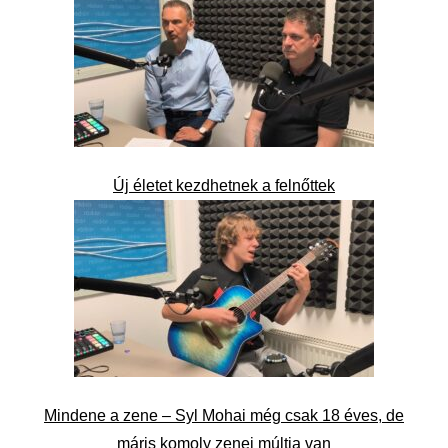
Új életet kezdhetnek a felnőttek
Mindene a zene – Syl Mohai még csak 18 éves, de
máris komoly zenei múltja van