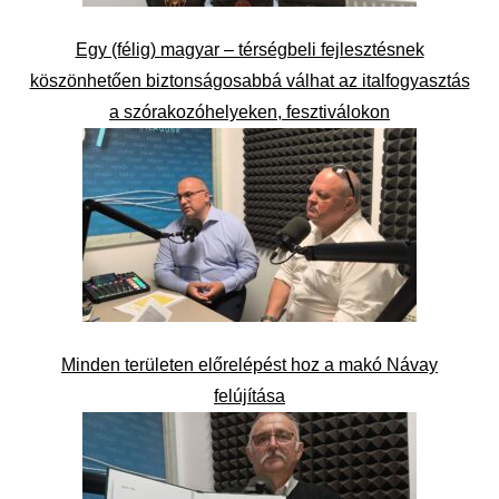
Egy (félig) magyar – térségbeli fejlesztésnek
köszönhetően biztonságosabbá válhat az italfogyasztás
a szórakozóhelyeken, fesztiválokon
Minden területen előrelépést hoz a makó Návay
felújítása