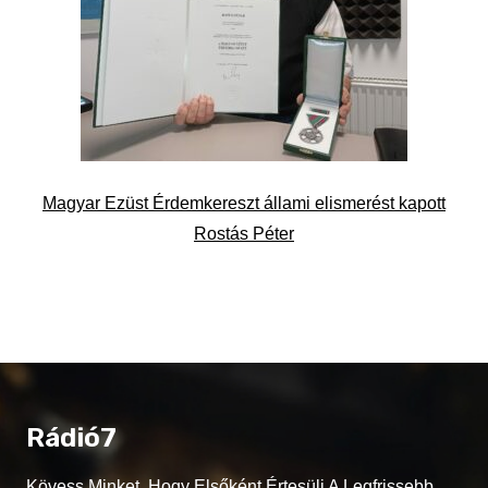
Magyar Ezüst Érdemkereszt állami elismerést kapott
Rostás Péter
Rádió7
Kövess Minket, Hogy Elsőként Értesülj A Legfrissebb