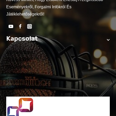
Eseményekről, Forgalmi Infókról És
Játéklehetőségekről!
Kapcsolat
Munkatársaink
Médiaajánlat
Adatvédelem
Játékszabályzat
Impresszum
Kapcsolat