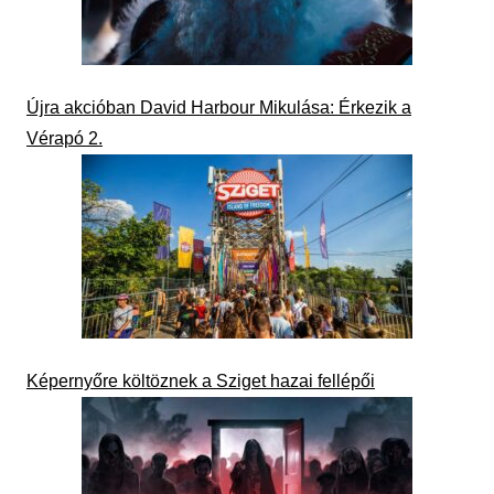
Újra akcióban David Harbour Mikulása: Érkezik a
Vérapó 2.
Képernyőre költöznek a Sziget hazai fellépői