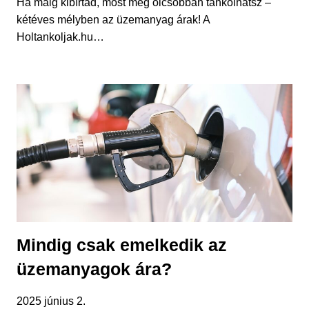
Ha máig kibírtad, most még olcsóbban tankolhatsz –
kétéves mélyben az üzemanyag árak! A
Holtankoljak.hu…
Mindig csak emelkedik az
üzemanyagok ára?
2025 június 2.