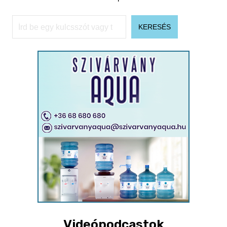
Keresés
KERESÉS
Videópodcastok