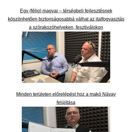
Egy (félig) magyar – térségbeli fejlesztésnek
köszönhetően biztonságosabbá válhat az italfogyasztás
a szórakozóhelyeken, fesztiválokon
Minden területen előrelépést hoz a makó Návay
felújítása