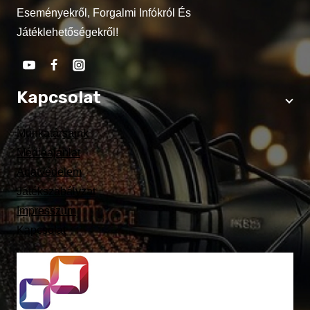
Eseményekről, Forgalmi Infókról És
Játéklehetőségekről!
Kapcsolat
Munkatársaink
Médiaajánlat
Adatvédelem
Játékszabályzat
Impresszum
Kapcsolat