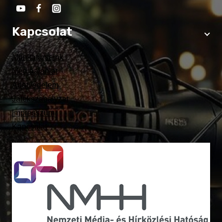
Kapcsolat
Munkatársaink
Médiaajánlat
Adatvédelem
Játékszabályzat
Impresszum
Kapcsolat