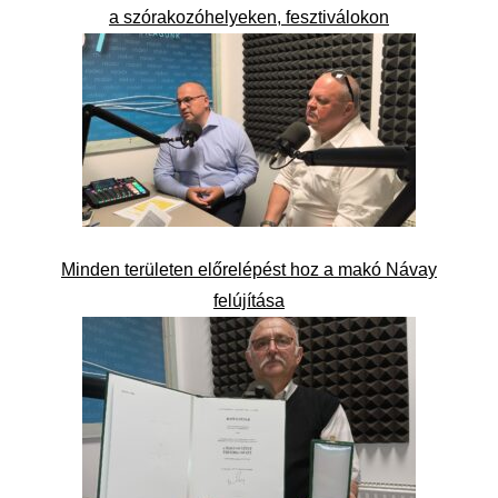
a szórakozóhelyeken, fesztiválokon
Minden területen előrelépést hoz a makó Návay
felújítása