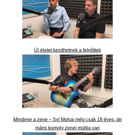
Új életet kezdhetnek a felnőttek
Mindene a zene – Syl Mohai még csak 18 éves, de
máris komoly zenei múltja van