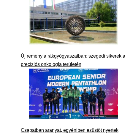
Új remény a rákgyógyászatban: szegedi sikerek a
precíziós onkológia területén
Csapatban aranyat, egyéniben ezüstöt nyertek