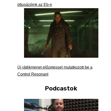
öttusázóink az Eb-n
Új játékmenet előzetessel mutatkozott be a
Control Resonant
Podcastok