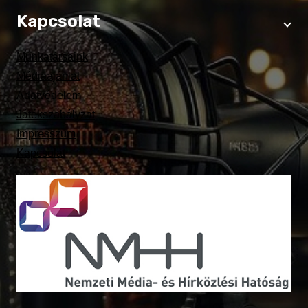
Kapcsolat
Munkatársaink
Médiaajánlat
Adatvédelem
Játékszabályzat
Impresszum
Kapcsolat