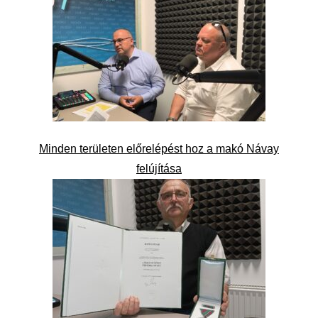
Minden területen előrelépést hoz a makó Návay
felújítása