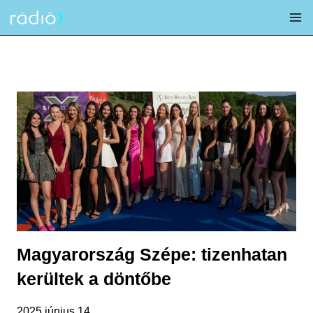
Skip
to
content
Magyarország Szépe: tizenhatan
kerültek a döntőbe
2025 június 14.