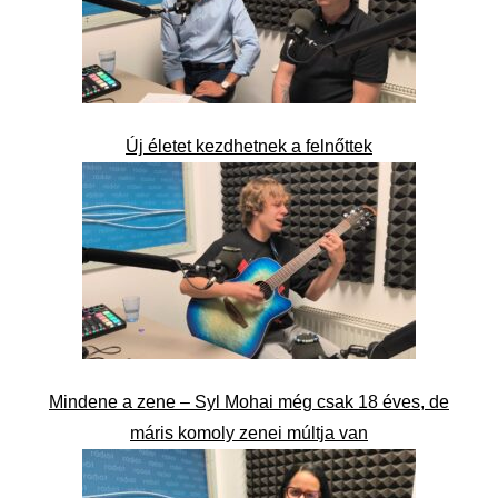
Új életet kezdhetnek a felnőttek
Mindene a zene – Syl Mohai még csak 18 éves, de
máris komoly zenei múltja van