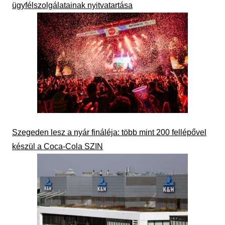
ügyfélszolgálatainak nyitvatartása
Szegeden lesz a nyár fináléja: több mint 200 fellépővel
készül a Coca-Cola SZIN